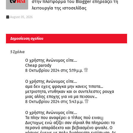
στην πλατφόρμα του Blogger επηρεάζει τη
λειτουργία της ιστοσελίδας
August 05, 2026
Δημοσίευση σχολίου
5 Σχόλια
Ο χρήστης Ανώνυμος είπε…
Cheap parody
8 Οκτωβρίου 2024 στις 5:19 μ.μ.
Ο χρήστης Ανώνυμος είπε…
αμα δεν εχεις φραγκα μην κανεις τιποτα...
μετριοτητα, ντυθηκαν και οι συντελεστες ρουχα
μιας αλλης εποχης για να μα πεισουν...
8 Οκτωβρίου 2024 στις 5:43 μ.μ.
Ο χρήστης Ανώνυμος είπε…
Τα πλην που αναφέρει ο τίτλος πού ειναι;;;
Δυςτυχως ενώ αξίζει σαν σίριαλ θα πληρώσει το
περσινό απαράδεκτο και βεβιασμένο φιναλε. Ο
κόσμος έμεινε με πολυ δυσάρεστη εντύπωση. Ας