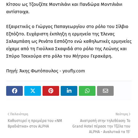
Κίτσου ως Τζουζέπε Μοντιλιάνι και Πανδώρα Μοντιλιάνι
αντίστοιχα.
Εξαιρετικός ο Γιώργος Παπαγεωργίου στο ρόλο του Σίλβιο
Εζπόζιτο. Ευχάριστη έκπληξη η ερμηνεία της Έλενας
Σαλαμπάση ως Ρενάτα Εσπόζιτο ενώ καθηλωτικές ερμηνείες
είχαμε από τη Γιούλικα Σκαφιδά στο ρόλο της Λεώνης και
Σπύρο Τσεκούρα στο ρόλο του Μήτρου Γερακάρη.
Πηγή: Άκης Φωτόπουλος -
youfly.com
Παλαιότερη
Νεότερη
Καθυστερεί η πρεμιέρα του «ΝΜ
Ανατροπή στην τηλεθέαση: Το
Βραδιάτικα» στον ALPHA
Grand Hotel πέρασε την Τζέλα του
ALPHA - Αναλυτικά τα 15'