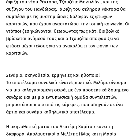
άφιξη του νέου Ρέκτορα, Τζουζέπε Μοντιλιάνι, και της
συζύγου του Πανδώρας. άφιξη του σκληρού Ρέκτορα θα
συμπέσει με τις μυστηριώδεις δολοφονίες φτωχών
κοριτσιών, που έχουν αναστατώσει την τοπική κοινωνία. Οι
ντόπιοι ξεσηκώνονται, θεωρώντας πως κάτι διαβολικό
βρίσκεται ανάμεσά τους και ο Τζουζέπε αποφασίζει να
φτάσει μέχρι τέλους για να ανακαλύψει τον φονιά των
κοριτσιών.
Σενάριο, σκηνοθεσία, ερμηνείες και ηθοποιοί
Το αποτέλεσμα συνολικά είναι εξαιρετικό. Μιλάμε σίγουρα
για μια καλογυρισμένη σειρά, με ένα προσεκτικά δομημένο
σενάριο και με μία εντυπωσιακή ομάδα συντελεστών,
μπροστά και πίσω από τις κάμερες, που οδηγούν σε ένα
άρτιο και συνάμα καθηλωτικό αποτέλεσμα.
Η σκηνοθετική ματιά του Λευτέρη Χαρίτου κάνει τη
διαφορά. Απολαυστικοί ο Μελέτης Ηλίας και η Μαρία