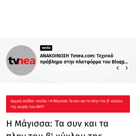
media
ΑΝΑΚΟΙΝΩΣΗ Tvnea.com: Τεχνικό
πρόβλημα στην πλατφόρμα του Blogger
επηρεάζει τη λειτουργία της
ιστοσελίδας
Αρχική σελίδα
media
Η Μάγισσα: Τα συν και τα πλην τoυ β' κύκλου
της σειράς του ΑΝΤ1
Η Μάγισσα: Τα συν και τα