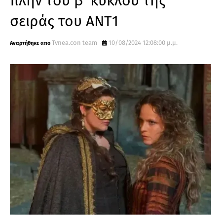
πλην τoυ β' κύκλου της
σειράς του ΑΝΤ1
Tvnea.con team
10/08/2024 12:08:00 μ.μ.