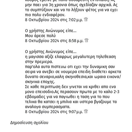
μην παει για 3η χρονια όπως σχεδίαζαν αρχικά. Ας
το συμπτύξουν και να το λήξουν φέτος για να εχει
πιο πολυ ενδιαφέρον.
8 Οκτωβρίου 2024 στις 7:02 μ.μ.
Ο χρήστης Ανώνυμος είπε…
Μου άρεσε πολύ
8 Οκτωβρίου 2024 στις 8:58 μ.μ.
Ο χρήστης Ανώνυμος είπε…
η μαγισσα αξιζε ελαφρως μεγαλυτερη τηλεθεαση
στην πρεμιερα.
παρ'ολα αυτα πιστευω οτι εχει την δυναμικη σαν
σειρα να ανεβει σε νουμερα επειδη διαθετει αρκετα
δυνατο σεναριο,καλη σκηνοθεσια,και ωραια εικονα/
σκηνικα εποχης.
Σε καθε περιπτωση δεν γινεται να κριθει απο ενα
μονο επεισοδιο.Ας περασουν πρωτα με το καλο 2-3
εβδομαδες για να παγιωθει η ταση για το που
τελικα θα κατσει η μπιλια και υστερα βγαζουμε τα
αναλογα συμπερασματα.
8 Οκτωβρίου 2024 στις 9:07 μ.μ.
Δημοσίευση σχολίου