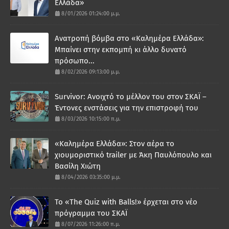
Ελλάδα»
8/01/2026 01:24:00 μ.μ.
Ανατροπή βόμβα στο «Καλημέρα Ελλάδα»:
Μπαίνει στην εκπομπή κι άλλο δυνατό
πρόσωπο...
8/02/2026 09:13:00 μ.μ.
Survivor: Ανοιχτό το μέλλον του στον ΣΚΑΪ –
Έντονες ενστάσεις για την επιστροφή του
8/03/2026 10:15:00 π.μ.
«Καλημέρα Ελλάδα»: Στον αέρα το
χιουμοριστικό trailer με Άκη Παυλόπουλο και
Βασίλη Χιώτη
8/04/2026 03:35:00 μ.μ.
Το «The Quiz with Balls!» έρχεται στο νέο
πρόγραμμα του ΣΚΑΪ
8/07/2026 11:26:00 π.μ.