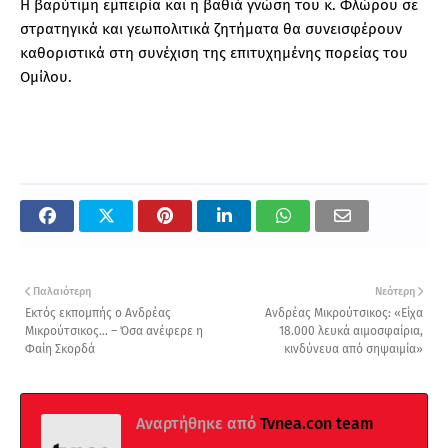
Η βαρύτιμη εμπειρία και η βαθιά γνώση του κ. Φλώρου σε
στρατηγικά και γεωπολιτικά ζητήματα θα συνεισφέρουν
καθοριστικά στη συνέχιση της επιτυχημένης πορείας του
Ομίλου.
Παλαιότερη
Νεότερη
Εκτός εκπομπής o Ανδρέας
Ανδρέας Μικρούτσικος: «Είχα
Μικρούτσικος... – Όσα ανέφερε η
18.000 λευκά αιμοσφαίρια,
Φαίη Σκορδά
κινδύνευα από σηψαιμία»
Αναρτήθηκε από
Tvnea.con team