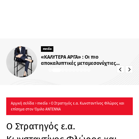
media
«ΚΑΛΥΤΕΡΑ ΑΡΓΑ» : Oι πιο
αποκαλυπτικές μεταμεσονύχτιες
συνεντεύξεις επιστρέφουν στο ACTION
24 - Πότε κάνουν πρεμιέρα;
Αρχική σελίδα
media
Ο Στρατηγός ε.α. Κωνσταντίνος Φλώρος και
επίσημα στον Όμιλο ΑΝΤΕΝΝΑ
Ο Στρατηγός ε.α.