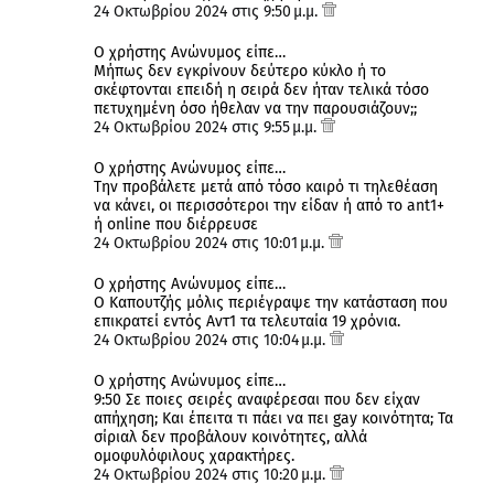
24 Οκτωβρίου 2024 στις 9:50 μ.μ.
Ο χρήστης Ανώνυμος είπε…
Μήπως δεν εγκρίνουν δεύτερο κύκλο ή το
σκέφτονται επειδή η σειρά δεν ήταν τελικά τόσο
πετυχημένη όσο ήθελαν να την παρουσιάζουν;;
24 Οκτωβρίου 2024 στις 9:55 μ.μ.
Ο χρήστης Ανώνυμος είπε…
Την προβάλετε μετά από τόσο καιρό τι τηλεθέαση
να κάνει, οι περισσότεροι την είδαν ή από το ant1+
ή online που διέρρευσε
24 Οκτωβρίου 2024 στις 10:01 μ.μ.
Ο χρήστης Ανώνυμος είπε…
Ο Καπουτζής μόλις περιέγραψε την κατάσταση που
επικρατεί εντός Αντ1 τα τελευταία 19 χρόνια.
24 Οκτωβρίου 2024 στις 10:04 μ.μ.
Ο χρήστης Ανώνυμος είπε…
9:50 Σε ποιες σειρές αναφέρεσαι που δεν είχαν
απήχηση; Και έπειτα τι πάει να πει gay κοινότητα; Τα
σίριαλ δεν προβάλουν κοινότητες, αλλά
ομοφυλόφιλους χαρακτήρες.
24 Οκτωβρίου 2024 στις 10:20 μ.μ.