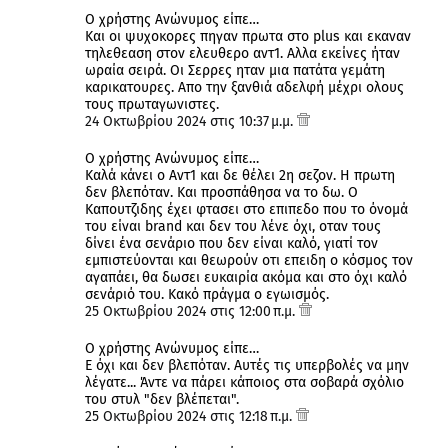
Ο χρήστης Ανώνυμος είπε…
Kαι οι ψυχοκορες πηγαν πρωτα στο plus και εκαναν
τηλεθεαση στον ελευθερο αντ1. Αλλα εκείνες ήταν
ωραία σειρά. Οι Σερρες ηταν μια πατάτα γεμάτη
καρικατουρες. Απο την ξανθιά αδελφή μέχρι ολους
τους πρωταγωνιστες.
24 Οκτωβρίου 2024 στις 10:37 μ.μ.
Ο χρήστης Ανώνυμος είπε…
Καλά κάνει ο Αντ1 και δε θέλει 2η σεζον. Η πρωτη
δεν βλεπόταν. Και προσπάθησα να το δω. Ο
Καπουτζιδης έχει φτασει στο επιπεδο που το όνομά
του είναι brand και δεν του λένε όχι, οταν τους
δίνει ένα σενάριο που δεν είναι καλό, γιατί τον
εμπιστεύονται και θεωρούν οτι επειδη ο κόσμος τον
αγαπάει, θα δωσει ευκαιρία ακόμα και στο όχι καλό
σενάριό του. Κακό πράγμα ο εγωισμός.
25 Οκτωβρίου 2024 στις 12:00 π.μ.
Ο χρήστης Ανώνυμος είπε…
Ε όχι και δεν βλεπόταν. Αυτές τις υπερβολές να μην
λέγατε... Άντε να πάρει κάποιος στα σοβαρά σχόλιο
του στυλ "δεν βλέπεται".
25 Οκτωβρίου 2024 στις 12:18 π.μ.