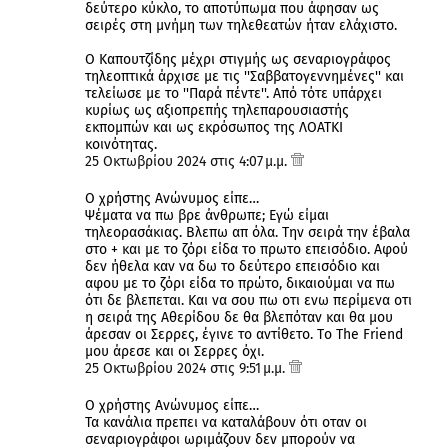
δεύτερο κύκλο, το αποτύπωμα που άφησαν ως
σειρές στη μνήμη των τηλεθεατών ήταν ελάχιστο.
Ο Καπουτζίδης μέχρι στιγμής ως σεναριογράφος
τηλεοπτικά άρχισε με τις ''Σαββατογεννημένες'' και
τελείωσε με το ''Παρά πέντε''. Από τότε υπάρχει
κυρίως ως αξιοπρεπής τηλεπαρουσιαστής
εκπομπών και ως εκρόσωπος της ΛΟΑΤΚΙ
κοινότητας.
25 Οκτωβρίου 2024 στις 4:07 μ.μ.
Ο χρήστης Ανώνυμος είπε…
Ψέματα να πω βρε άνθρωπε; Εγώ είμαι
τηλεορασάκιας. Βλεπω απ όλα. Την σειρά την έβαλα
στο + και με το ζόρι είδα το πρωτο επεισόδιο. Αφού
δεν ήθελα καν να δω το δεύτερο επεισόδιο και
αφου με το ζόρι είδα το πρώτο, δικαιούμαι να πω
ότι δε βλεπεται. Και να σου πω οτι ενω περίμενα οτι
η σειρά της Αθερίδου δε θα βλεπόταν και θα μου
άρεσαν οι Σερρες, έγινε το αντίθετο. Τo The Friend
μου άρεσε και οι Σερρες όχι.
25 Οκτωβρίου 2024 στις 9:51 μ.μ.
Ο χρήστης Ανώνυμος είπε…
Τα κανάλια πρεπει να καταλάβουν ότι οταν οι
σεναριογράφοι ωριμάζουν δεν μπορούν να