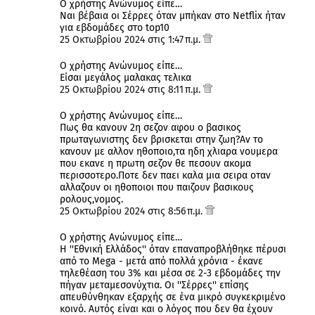
Ο χρήστης Ανώνυμος είπε…
Ναι βέβαια οι Σέρρες όταν μπήκαν στο Netflix ήταν
για εβδομάδες στο top10
25 Οκτωβρίου 2024 στις 1:47 π.μ.
Ο χρήστης Ανώνυμος είπε…
Είσαι μεγάλος μαλακας τελικα
25 Οκτωβρίου 2024 στις 8:11 π.μ.
Ο χρήστης Ανώνυμος είπε…
Πως θα κανουν 2η σεζον αφου ο βασικος
πρωταγωνιστης δεν βρισκεται στην ζωη?Αν το
κανουν με αλλον ηθοποιο,τα ηδη χλιαρα νουμερα
που εκανε η πρωτη σεζον θε πεσουν ακομα
περισσοτερο.Ποτε δεν παει καλα μια σειρα οταν
αλλαζουν οι ηθοποιοι που παιζουν βασικους
ρολους,νομος.
25 Οκτωβρίου 2024 στις 8:56 π.μ.
Ο χρήστης Ανώνυμος είπε…
H ''Εθνική Ελλάδος'' όταν επαναπροβλήθηκε πέρυσι
από το Mega - μετά από πολλά χρόνια - έκανε
τηλεθέαση του 3% και μέσα σε 2-3 εβδομάδες την
πήγαν μεταμεσονύχτια. Οι ''Σέρρες'' επίσης
απευθύνθηκαν εξαρχής σε ένα μικρό συγκεκριμένο
κοινό. Αυτός είναι και ο λόγος που δεν θα έχουν