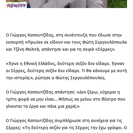
Ο Γιώργος Καπουτζίδης, στη συνέντευξη που έδωσε στην
εκπομπή «Πρωίαν σε είδον» και τους Φώτη Σεργουλόπουλο
και Τζένη Μελιτά, απάντησε και για τη σειρά «Σέρρες».
«Έγινε η Εθνική Ελλάδος, δεύτερη σεζόν δεν είδαμε. Έγιναν
οι Σέρρες, δεύτερη σεζόν δεν είδαμε. Τι θα κάνουμε με αυτή
την ιστορία;», ρώτησε ο Φώτης Σεργουλόπουλος.
Ο Γιώργος Καπουτζίδης απάντησε: «Δεν ξέρω, εύχομαι η
τρίτη φορά να μην είναι… Μήπως να μείνω στο θέατρο που
γίνονται τα έργα και πάνε μια χαρά;».
Ο Γιώργος Καπουτζίδης συμπλήρωσε στη συνέχεια για τις
Σέρρες: «Τη δεύτερη σεζόν για τις Σέρρες την έχω γράψει. Ο