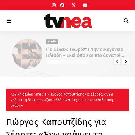
media
Για Σένα»: Γνωρίστε την οικογένεια
Ηλιάδη – Εκεί όπου οι πιο δυνατοί
δεσμοί δοκιμάζονται περισσότερο !
Αρχική σελίδα
media
Γιώργος Καπουτζίδης για Σέρρες: «Έχω
γράψει τη δεύτερη σεζόν, αλλά ο ΑΝΤ1 έχει μία ακαταλαβίστικη
στάση»
Γιώργος Καπουτζίδης για
Σέρρες: «Έχω γράψει τη