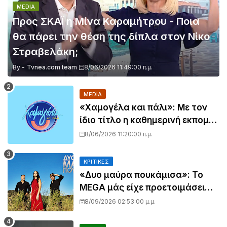
MEDIA
Προς ΣΚΑΪ η Μίνα Καραμήτρου - Ποια
θα πάρει την θέση της δίπλα στον Νίκο
Στραβελάκη;
By -
Tvnea.com team
8/06/2026 11:49:00 π.μ.
MEDIA
«Χαμογέλα και πάλι»: Με τον
ίδιο τίτλο η καθημερινή εκπομπή
της Σίσσυς Χρηστίδου στο
8/06/2026 11:20:00 π.μ.
Mega - Πότε κάνει πρεμιέρα;
ΚΡΙΤΙΚΈΣ
«Δυο μαύρα πουκάμισα»: Το
MEGA μάς είχε προετοιμάσει
για πολλά… το πρώτο τρέιλερ
8/09/2026 02:53:00 μ.μ.
όμως όχι