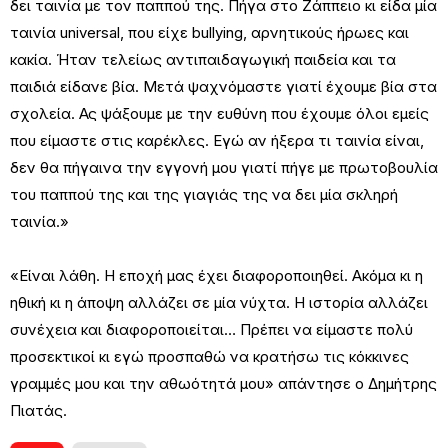
δει ταινία με τον παππού της. Πήγα στο Ζάππειο κι είδα μία
ταινία universal, που είχε bullying, αρνητικούς ήρωες και
κακία. Ήταν τελείως αντιπαιδαγωγική παιδεία και τα
παιδιά είδανε βία. Μετά ψαχνόμαστε γιατί έχουμε βία στα
σχολεία. Ας ψάξουμε με την ευθύνη που έχουμε όλοι εμείς
που είμαστε στις καρέκλες. Εγώ αν ήξερα τι ταινία είναι,
δεν θα πήγαινα την εγγονή μου γιατί πήγε με πρωτοβουλία
του παππού της και της γιαγιάς της να δει μία σκληρή
ταινία.»
«Είναι λάθη. Η εποχή μας έχει διαφοροποιηθεί. Ακόμα κι η
ηθική κι η άποψη αλλάζει σε μία νύχτα. Η ιστορία αλλάζει
συνέχεια και διαφοροποιείται… Πρέπει να είμαστε πολύ
προσεκτικοί κι εγώ προσπαθώ να κρατήσω τις κόκκινες
γραμμές μου και την αθωότητά μου» απάντησε ο Δημήτρης
Πιατάς.