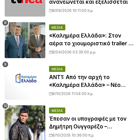
ανανεώνεται και εξελίσσεται
8/09/2026 10:11:00 π.μ.
MEDIA
«Καλημέρα Ελλάδα»: Στον
αέρα το χιουμοριστικό trailer με
Άκη Παυλόπουλο και Βασίλη
8/04/2026 03:35:00 μ.μ.
Χιώτη
MEDIA
ΑΝΤ1: Από την αρχή το
«Καλημέρα Ελλάδα» – Νέο
πλατό, γραφικά και φιλοσοφία
8/10/2026 11:04:00 π.μ.
για Χιώτη και Παυλόπουλο
MEDIA
Έπεσαν οι υπογραφές με τον
Δημήτρη Ουγγαρέζο –
Επιστρέφει δίπλα στον Γιώργο
8/10/2026 10:36:00 π.μ.