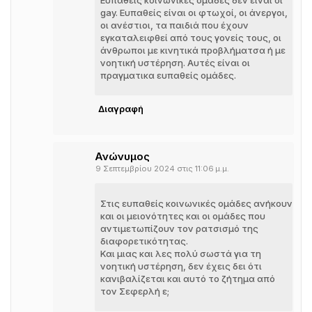
Ευπαθείς κοινωνικές ομάδες δεν είναι οι
gay. Ευπαθείς είναι οι φτωχοί, οι άνεργοι,
οι ανέστιοι, τα παιδιά που έχουν
εγκαταλειφθεί από τους γονείς τους, οι
άνθρωποι με κινητικά προβλήματσα ή με
νοητική υστέρηση. Αυτές είναι οι
πραγματικα ευπαθείς ομάδες.
Διαγραφή
Ανώνυμος
9 Σεπτεμβρίου 2024 στις 11:06 μ.μ.
Στις ευπαθείς κοινωνικές ομάδες ανήκουν
και οι μειονότητες και οι ομάδες που
αντιμετωπίζουν τον ρατσισμό της
διαφορετικότητας.
Και μιας και λες πολύ σωστά για τη
νοητική υστέρηση, δεν έχεις δει ότι
κανιβαλίζεται και αυτό το ζήτημα από
τον Σεφερλή ε;