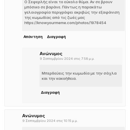
Ο Σεφερλής είναι το εύκολο θύμα. Αν σε βρουν
μπόσικο σε βαράνε. Πάντως η παρακάτω
γελοιογραφία περιγράφει ακριβώς την εξαφάνιση
της κωμωδίας από τις ζωές μας
https://knowyourmeme.com/photos/1978454
Απάντηση
Διαγραφή
Ανώνυμος
9 Σεπτεμβρίου 2024 στις 7:58 μ.μ.
Μπερδεύεις την κωμωδία με την σάχλα
και την κακοήθεια.
Διαγραφή
Ανώνυμος
9 Σεπτεμβρίου 2024 στις 10:15 μ.μ.