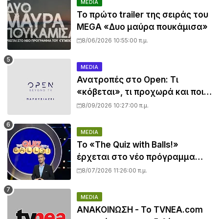
MEDIA
Το πρώτο trailer της σειράς του
MEGA «Δυο μαύρα πουκάμισα»
8/06/2026 10:55:00 π.μ.
MEDIA
Ανατροπές στο Open: Τι
«κόβεται», τι προχωρά και ποια
εκπομπή μπαίνει στον πάγο
8/09/2026 10:27:00 π.μ.
MEDIA
Το «The Quiz with Balls!»
έρχεται στο νέο πρόγραμμα
του ΣΚΑΪ
8/07/2026 11:26:00 π.μ.
MEDIA
ΑΝΑΚΟΙΝΩΣΗ - Το TVNEA.com