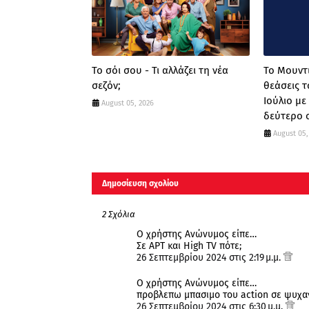
Το σόι σου - Τι αλλάζει τη νέα
Το Μουντι
σεζόν;
θεάσεις τ
Ιούλιο με 
August 05, 2026
δεύτερο 
August 05,
Δημοσίευση σχολίου
2 Σχόλια
Ο χρήστης Ανώνυμος είπε…
Σε ΑΡΤ και High TV πότε;
26 Σεπτεμβρίου 2024 στις 2:19 μ.μ.
Ο χρήστης Ανώνυμος είπε…
προβλεπω μπασιμο του action σε ψυχαγω
26 Σεπτεμβρίου 2024 στις 6:30 μ.μ.