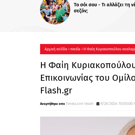
Χρυσικού: Η Φρόσω, 
γεμάτη αγάπη και δύ
Αρχική σελίδα
media
Η Φαίη Κυριακοπούλου αναλαμβά
Flash.gr
Η Φαίη Κυριακοπούλου
Επικοινωνίας του Ομίλο
Flash.gr
Tvnea.con team
9/26/2024 10:50:00 π