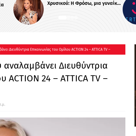
μια γυναίκα
Το Μουντιάλ έβαλε γκολ στις
ναμη
θεάσεις του ERTFLIX και τον
Ιούλιο με 22.551.894 views, για
δεύτερο συνεχόμενο μήνα
νει Διευθύντρια Επικοινωνίας του Ομίλου ACTION 24 – ATTICA TV –
 αναλαμβάνει Διευθύντρια
υ ACTION 24 – ATTICA TV –
.μ.