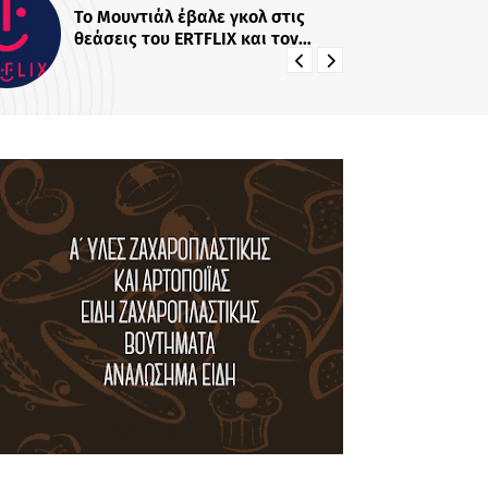
ΑΝΑΚΟΙΝΩΣΗ Tvnea.com: Τεχνικό
πρόβλημα στην πλατφόρμα του
Blogger επηρεάζει τη λειτουργία
της ιστοσελίδας