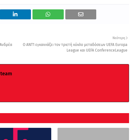
Νεότερη
 Ανδρέα
O ANT1 εγκαινιάζει τον τριετή κύκλο μεταδόσεων UEFA Europa
League και UEFA ConferenceLeague
 team