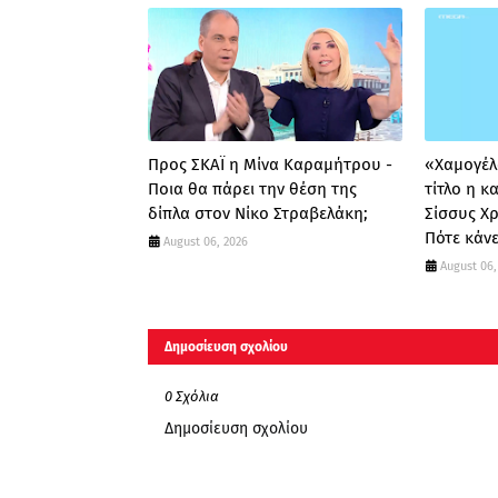
Προς ΣΚΑΪ η Μίνα Καραμήτρου -
«Χαμογέλα
Ποια θα πάρει την θέση της
τίτλο η 
δίπλα στον Νίκο Στραβελάκη;
Σίσσυς Χ
Πότε κάνε
August 06, 2026
August 06,
Δημοσίευση σχολίου
0 Σχόλια
Δημοσίευση σχολίου