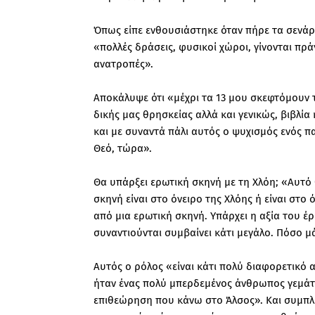
Όπως είπε ενθουσιάστηκε όταν πήρε τα σενάρι
«πολλές δράσεις, φυσικοί χώροι, γίνονται πρά
ανατροπές».
Αποκάλυψε ότι «μέχρι τα 13 μου σκεφτόμουν τ
δικής μας θρησκείας αλλά και γενικώς, βιβλί
και με συναντά πάλι αυτός ο ψυχισμός ενός π
Θεό, τώρα».
Θα υπάρξει ερωτική σκηνή με τη Χλόη; «Αυτό 
σκηνή είναι στο όνειρο της Χλόης ή είναι στο
από μια ερωτική σκηνή. Υπάρχει η αξία του έ
συναντιούνται συμβαίνει κάτι μεγάλο. Πόσο μ
Αυτός ο ρόλος «είναι κάτι πολύ διαφορετικό
ήταν ένας πολύ μπερδεμένος άνθρωπος γεμάτ
επιθεώρηση που κάνω στο Άλσος». Και συμπλ