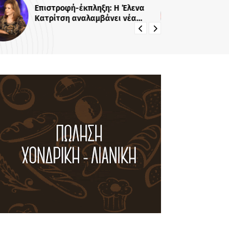
Επιστροφή-έκπληξη: Η Έλενα
Αγ
Κατρίτση αναλαμβάνει νέα
Ζη
εκπομπή - Σε αυτό το κανάλι θα
χα
την δούμε
ακ