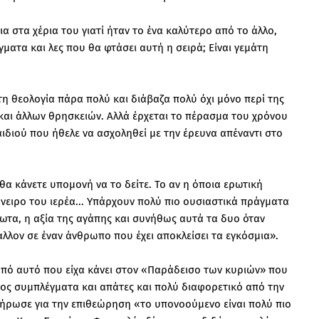
α στα χέρια του γιατί ήταν το ένα καλύτερο από το άλλο,
γματα και λες που θα φτάσει αυτή η σειρά; Είναι γεμάτη
η θεολογία πάρα πολύ και διάβαζα πολύ όχι μόνο περί της
α και άλλων θρησκειών. Αλλά έρχεται το πέρασμα του χρόνου
αιδιού που ήθελε να ασχοληθεί με την έρευνα απέναντι στο
θα κάνετε υπομονή να το δείτε. Το αν η όποια ερωτική
 όνειρο του ιερέα... Υπάρχουν πολύ πιο ουσιαστικά πράγματα
ρωτα, η αξία της αγάπης και συνήθως αυτά τα δυο όταν
άλλον σε έναν άνθρωπο που έχει αποκλείσει τα εγκόσμια».
 από αυτό που είχα κάνει στον «Παράδεισο των κυριών» που
ος συμπλέγματα και απάτες και πολύ διαφορετικό από την
ήρωσε για την επιθεώρηση «το υπονοούμενο είναι πολύ πιο