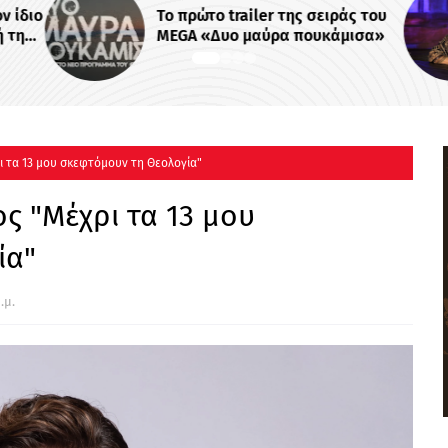
ν ίδιο
Το πρώτο trailer της σειράς του
ή της
MEGA «Δυο μαύρα πουκάμισα»
 -
 τα 13 μου σκεφτόμουν τη Θεολογία"
 "Μέχρι τα 13 μου
ία"
.μ.