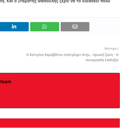
η. Και ο Σταμάτης Φασουλής ξέρει να το διδάσκει πολύ
Νεότερη
Η Κατερίνα Καραβάτου επιστρέφει στην... πρωινή ζώνη - Η
συνεργασία έκπληξη!
 team