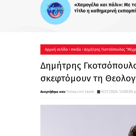
«Χαμογέλα και πάλι»: Με το
τίτλο η καθημερινή εκπομπ
Σίσσυς Χρηστίδου στο Mega
Πότε κάνει πρεμιέρα;
Αρχική σελίδα
media
Δημήτρης Γκοτσόπουλος "Μέχρι
Δημήτρης Γκοτσόπουλος
σκεφτόμουν τη Θεολογ
Tvnea.con team
9/21/2024 12:00:00 μ