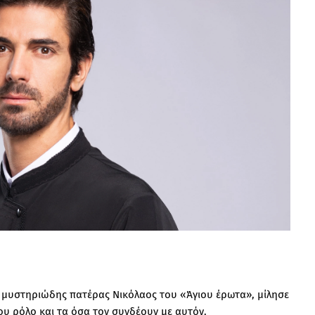
 μυστηριώδης πατέρας Νικόλαος του «Άγιου έρωτα», μίλησε
ου ρόλο και τα όσα τον συνδέουν με αυτόν.