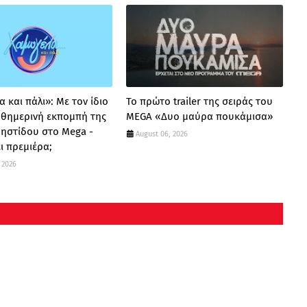
 και πάλι»: Με τον ίδιο
Το πρώτο trailer της σειράς του
καθημερινή εκπομπή της
MEGA «Δυο μαύρα πουκάμισα»
ρηστίδου στο Mega -
August 06, 2026
ι πρεμιέρα;
 2026