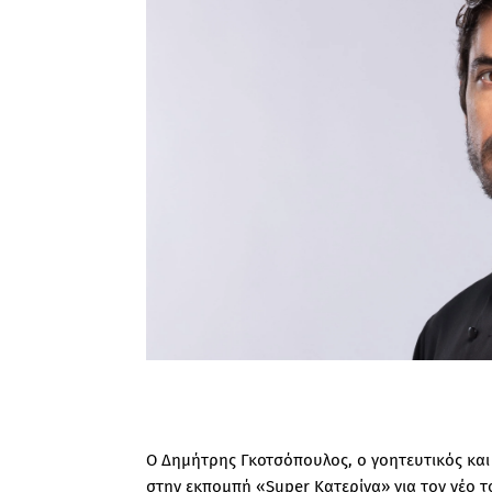
Ο Δημήτρης Γκοτσόπουλος, ο γοητευτικός και
στην εκπομπή «Super Κατερίνα» για τον νέο τ