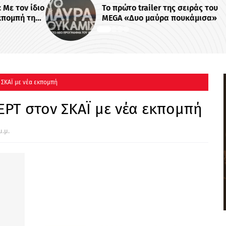
ν ίδιο
Το πρώτο trailer της σειράς του
ή της
MEGA «Δυο μαύρα πουκάμισα»
 -
 ΣΚΑΪ με νέα εκπομπή
ΡΤ στον ΣΚΑΪ με νέα εκπομπή
μ.μ.