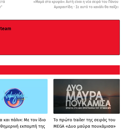
ετά
«Μαμά στα κρυφά»: Αυτή είναι η νέα σειρά του Πάνου
ν"
Αμαραντίδη - Σε αυτό το κανάλι θα παίξει
 team
 και πάλι»: Με τον ίδιο
Το πρώτο trailer της σειράς του
καθημερινή εκπομπή της
MEGA «Δυο μαύρα πουκάμισα»