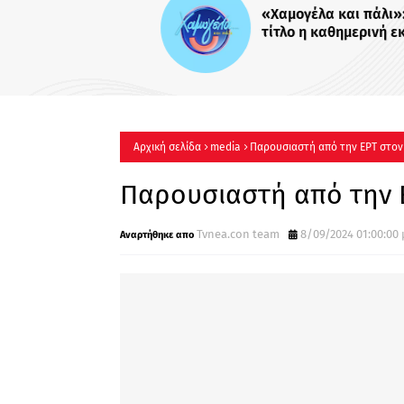
«Χαμογέλα και πάλι»: Με το
τίτλο η καθημερινή εκπομπ
Σίσσυς Χρηστίδου στο Mega
Πότε κάνει πρεμιέρα;
Αρχική σελίδα
media
Παρουσιαστή από την ΕΡΤ στον
Παρουσιαστή από την Ε
Tvnea.con team
8/09/2024 01:00:00 