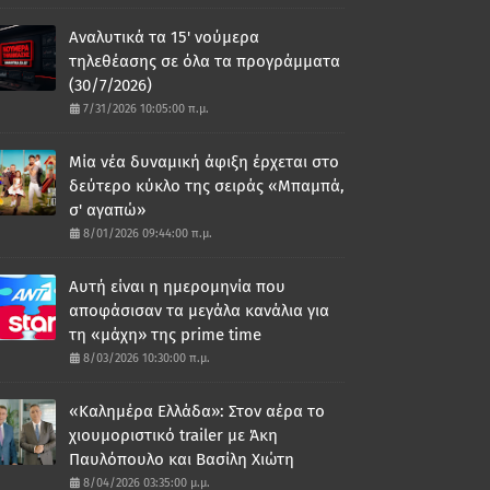
Αναλυτικά τα 15' νούμερα
τηλεθέασης σε όλα τα προγράμματα
(30/7/2026)
7/31/2026 10:05:00 π.μ.
Μία νέα δυναμική άφιξη έρχεται στο
δεύτερο κύκλο της σειράς «Μπαμπά,
σ' αγαπώ»
8/01/2026 09:44:00 π.μ.
Αυτή είναι η ημερομηνία που
αποφάσισαν τα μεγάλα κανάλια για
τη «μάχη» της prime time
8/03/2026 10:30:00 π.μ.
«Καλημέρα Ελλάδα»: Στον αέρα το
χιουμοριστικό trailer με Άκη
Παυλόπουλο και Βασίλη Χιώτη
8/04/2026 03:35:00 μ.μ.