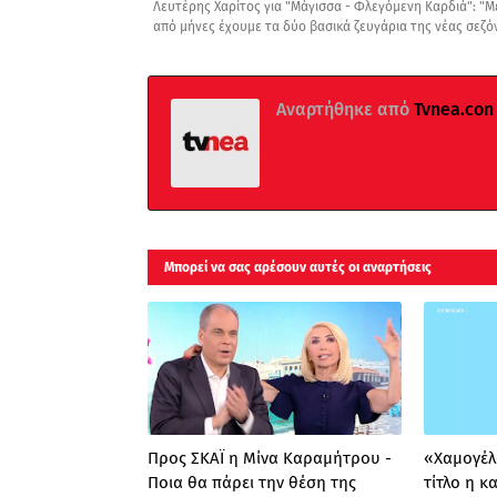
Λευτέρης Χαρίτος για "Μάγισσα - Φλεγόμενη Καρδιά": "Μ
από μήνες έχουμε τα δύο βασικά ζευγάρια της νέας σεζό
Αναρτήθηκε από
Tvnea.con
Μπορεί να σας αρέσουν αυτές οι αναρτήσεις
Προς ΣΚΑΪ η Μίνα Καραμήτρου -
«Χαμογέλα
Ποια θα πάρει την θέση της
τίτλο η 