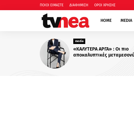
ΠΟΙΟΙ ΕΙΜΑΣΤΕ
ΔΙΑΦΗΜΙΣΗ
ΟΡΟΙ ΧΡΗΣΗΣ
HOME
MEDIA
media
Για Σ
οικογ
πιο δ
περισ