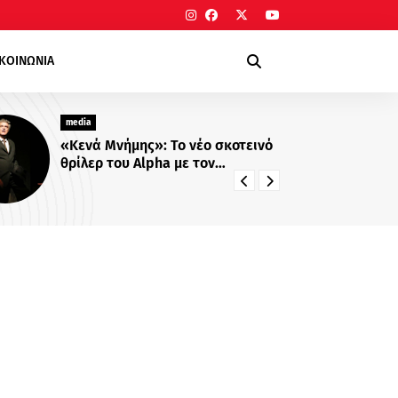
ΙΚΟΙΝΩΝΙΑ
media
ο νέο σκοτεινό
Νίκος Ρογκάκος: Η τηλεοπτικ
 με τον
συνύπαρξη με Λιβαθυνού και
κίδη
Σίσκο και τα μαθήματα της
διαδρομής του