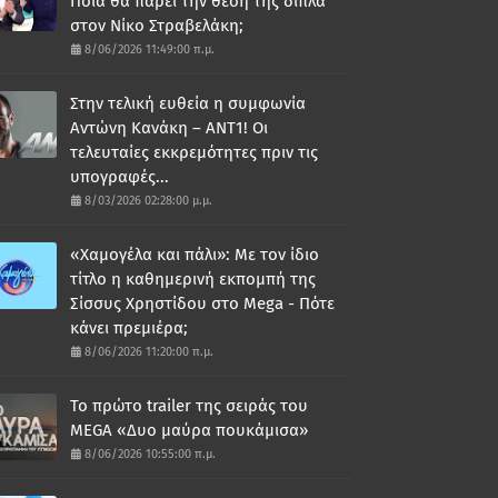
Ποια θα πάρει την θέση της δίπλα
στον Νίκο Στραβελάκη;
8/06/2026 11:49:00 π.μ.
Στην τελική ευθεία η συμφωνία
Αντώνη Κανάκη – ΑΝΤ1! Οι
τελευταίες εκκρεμότητες πριν τις
υπογραφές...
8/03/2026 02:28:00 μ.μ.
«Χαμογέλα και πάλι»: Με τον ίδιο
τίτλο η καθημερινή εκπομπή της
Σίσσυς Χρηστίδου στο Mega - Πότε
κάνει πρεμιέρα;
8/06/2026 11:20:00 π.μ.
Το πρώτο trailer της σειράς του
MEGA «Δυο μαύρα πουκάμισα»
8/06/2026 10:55:00 π.μ.