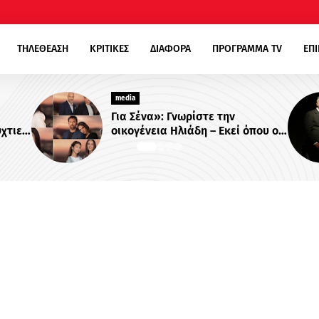
ΤΗΛΕΘΕΑΣΗ
ΚΡΙΤΙΚΕΣ
ΔΙΑΦΟΡΑ
ΠΡΟΓΡΑΜΜΑ TV
ΕΠ
media
ένα»: Γνωρίστε την
«Κενά Μνήμης»: Τ
ένεια Ηλιάδη – Εκεί όπου οι
θρίλερ του Alpha
υνατοί δεσμοί δοκιμάζονται
Βλαδίμηρο Κυρια
σότερο !