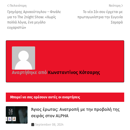
Παλαιότερη
Νεότερη
Γρηγόρης Αρναούτογλου – Φινάλε
Το νέο Σόι σου έρχεται με
για το The 2night Show: «Χωρίς
πρωταγωνίστρια την Ευγενία
πολλά λόγια, ένα μεγάλο
Σαμαρά
ευχαριστώ»
Αναρτήθηκε από
Κωνσταντίνος Κότσαρης
Μπορεί να σας αρέσουν αυτές οι αναρτήσεις
Άγιος έρωτας: Ανατροπή με την προβολή της
σειράς στον ALPHA
September 08, 2024