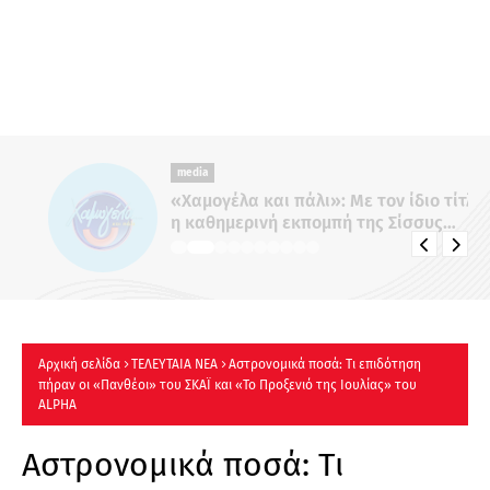
media
«Χαμογέλα και πάλι»: Με τον ίδιο τίτλο
η καθημερινή εκπομπή της Σίσσυς
Χρηστίδου στο Mega - Πότε κάνει
πρεμιέρα;
Αρχική σελίδα
ΤΕΛΕΥΤΑΙΑ ΝΕΑ
Αστρονομικά ποσά: Τι επιδότηση
πήραν οι «Πανθέοι» του ΣΚΑΪ και «Το Προξενιό της Ιουλίας» του
ALPHA
Αστρονομικά ποσά: Τι