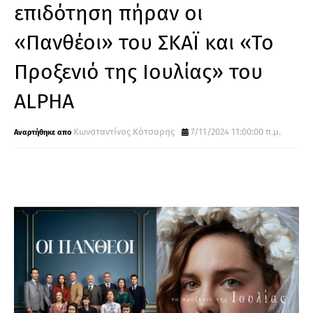
επιδότηση πήραν οι
«Πανθέοι» του ΣΚΑΪ και «Το
Προξενιό της Ιουλίας» του
ALPHA
Κωνσταντίνος Κότσαρης
7/11/2024 11:00:00 π.μ.