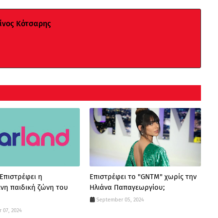
νος Κότσαρης
 Επιστρέφει η
Επιστρέφει το "GNTM" χωρίς την
νη παιδική ζώνη του
Ηλιάνα Παπαγεωργίου;
September 05, 2024
 07, 2024