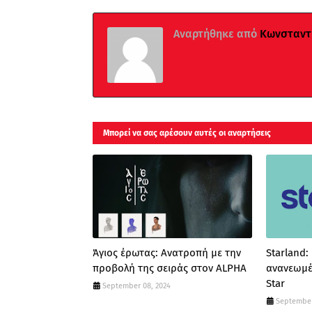
Αναρτήθηκε από
Κωνσταντί
Μπορεί να σας αρέσουν αυτές οι αναρτήσεις
Άγιος έρωτας: Ανατροπή με την
Starland:
προβολή της σειράς στον ALPHA
ανανεωμέ
Star
September 08, 2024
September