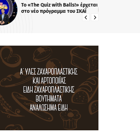
Το «The Quiz with Balls!» έρχεται
Το 
στο νέο πρόγραμμα του ΣΚΑΪ
κα