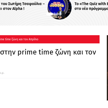
λια –
Το «The Quiz with Balls!» έρχεται
στο νέο πρόγραμμα του ΣΚΑΪ
ime time ζώνη και τον Απρίλιο
 στην prime time ζώνη και τον
μ.μ.