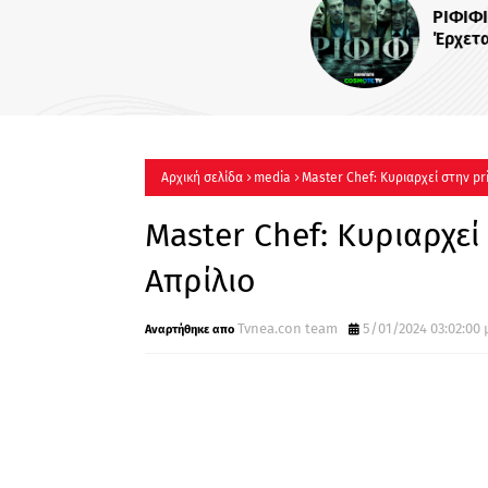
ΡΙΦΙΦΙ του Σωτήρη Τσαφού
Έρχεται στον Alpha !
Αρχική σελίδα
media
Master Chef: Κυριαρχεί στην pr
Master Chef: Κυριαρχεί
Απρίλιο
Tvnea.con team
5/01/2024 03:02:00 