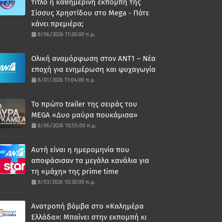
τίτλο η καθημερινή εκπομπή της
Σίσσυς Χρηστίδου στο Mega - Πότε
κάνει πρεμιέρα;
8/06/2026 11:20:00 π.μ.
Ολική αναμόρφωση στον ΑΝΤ1 – Νέα
εποχή για ενημέρωση και ψυχαγωγία
8/01/2026 11:04:00 π.μ.
Το πρώτο trailer της σειράς του
MEGA «Δυο μαύρα πουκάμισα»
8/06/2026 10:55:00 π.μ.
Αυτή είναι η ημερομηνία που
αποφάσισαν τα μεγάλα κανάλια για
τη «μάχη» της prime time
8/03/2026 10:30:00 π.μ.
Ανατροπή βόμβα στο «Καλημέρα
Ελλάδα»: Μπαίνει στην εκπομπή κι