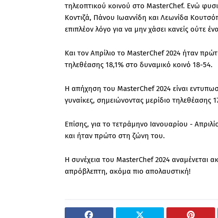
τηλεοπτικού κοινού στο MasterChef. Ενώ φυσ
Κοντιζά, Πάνου Ιωαννίδη και Λεωνίδα Κουτσό
επιπλέον λόγο για να μην χάσει κανείς ούτε έν
Και τον Απρίλιο το MasterChef 2024 ήταν πρώ
τηλεθέασης 18,1% στο δυναμικό κοινό 18-54.
Η απήχηση του MasterChef 2024 είναι εντυπωσ
γυναίκες, σημειώνοντας μερίδιο τηλεθέασης 17
Επίσης, για το τετράμηνο Ιανουαρίου - Απριλ
και ήταν πρώτο στη ζώνη του.
Η συνέχεια του MasterChef 2024 αναμένεται α
απρόβλεπτη, ακόμα πιο απολαυστική!