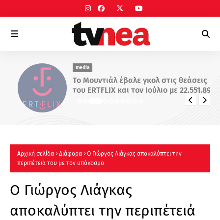
media
Το Μουντιάλ έβαλε γκολ στις θεάσεις
του ERTFLIX και τον Ιούλιο με 22.551.894
views, για δεύτερο συνεχόμενο μήνα
Αρχική σελίδα
Διάφορα
Ο Γιώργος Λιάγκας αποκαλύπτει την
περιπέτειά του με τον υπόκοσμο
Ο Γιώργος Λιάγκας
αποκαλύπτει την περιπέτειά