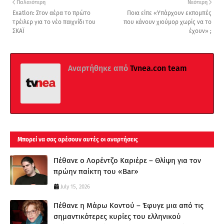
Παλαιότερη
Νεότερη
Exatlon: Στον αέρα το πρώτο
Ποια είπε «Υπάρχουν εκπομπές
τρέιλερ για το νέο παιχνίδι του
που κάνουν χιούμορ χωρίς να το
ΣΚΑΪ
έχουν» ;
Αναρτήθηκε από
Tvnea.con team
Μπορεί να σας αρέσουν αυτές οι αναρτήσεις
Πέθανε ο Λορέντζο Καριέρε – Θλίψη για τον
πρώην παίκτη του «Bar»
July 15, 2026
Πέθανε η Μάρω Κοντού – Έφυγε μια από τις
σημαντικότερες κυρίες του ελληνικού