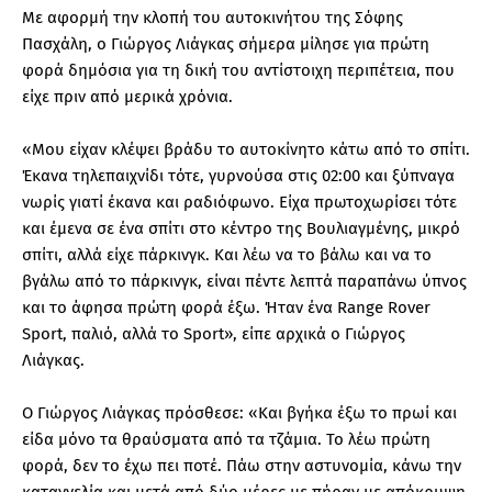
Με αφορμή την κλοπή του αυτοκινήτου της Σόφης
Πασχάλη, ο Γιώργος Λιάγκας σήμερα μίλησε για πρώτη
φορά δημόσια για τη δική του αντίστοιχη περιπέτεια, που
είχε πριν από μερικά χρόνια.
«Μου είχαν κλέψει βράδυ το αυτοκίνητο κάτω από το σπίτι.
Έκανα τηλεπαιχνίδι τότε, γυρνούσα στις 02:00 και ξύπναγα
νωρίς γιατί έκανα και ραδιόφωνο. Είχα πρωτοχωρίσει τότε
και έμενα σε ένα σπίτι στο κέντρο της Βουλιαγμένης, μικρό
σπίτι, αλλά είχε πάρκινγκ. Και λέω να το βάλω και να το
βγάλω από το πάρκινγκ, είναι πέντε λεπτά παραπάνω ύπνος
και το άφησα πρώτη φορά έξω. Ήταν ένα Range Rover
Sport, παλιό, αλλά το Sport», είπε αρχικά ο Γιώργος
Λιάγκας.
Ο Γιώργος Λιάγκας πρόσθεσε: «Και βγήκα έξω το πρωί και
είδα μόνο τα θραύσματα από τα τζάμια. Το λέω πρώτη
φορά, δεν το έχω πει ποτέ. Πάω στην αστυνομία, κάνω την
καταγγελία και μετά από δύο μέρες με πήραν με απόκρυψη.