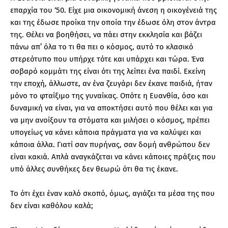
επαρχία του ‘50. Είχε μια οικονομική άνεση η οικογένειά της
και της έδωσε προίκα την οποία την έδωσε όλη στον άντρα
της. Θέλει να βοηθήσει, να πάει στην εκκλησία και βάζει
πάνω απ’ όλα το τι θα πει ο κόσμος, αυτό το κλασικό
στερεότυπο που υπήρχε τότε και υπάρχει και τώρα. Ένα
σοβαρό κομμάτι της είναι ότι της λείπει ένα παιδί. Εκείνη
την εποχή, άλλωστε, αν ένα ζευγάρι δεν έκανε παιδιά, ήταν
μόνο το φταίξιμο της γυναίκας. Οπότε η Ευανθία, όσο και
δυναμική να είναι, για να αποκτήσει αυτό που θέλει και για
να μην ανοίξουν τα στόματα και μιλήσει ο κόσμος, πρέπει
υπογείως να κάνει κάποια πράγματα για να καλύψει και
κάποια άλλα. Γιατί σαν πυρήνας, σαν δομή ανθρώπου δεν
είναι κακιά. Απλά αναγκάζεται να κάνει κάποιες πράξεις που
υπό άλλες συνθήκες δεν θεωρώ ότι θα τις έκανε.
Το ότι έχει έναν καλό σκοπό, όμως, αγιάζει τα μέσα της που
δεν είναι καθόλου καλά;