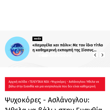
media
«Χαμογέλα και πάλι»: Με τον ίδιο τίτλο
η καθημερινή εκπομπή της Σίσσυς
Χρηστίδου στο Mega - Πότε κάνει
πρεμιέρα;
Αρχική σελίδα
ΤΕΛΕΥΤΑΙΑ ΝΕΑ
Ψυχοκόρες - Ασλάνογλου: Ήθελα να
βάλω στην Ευανθία και μια κινησιολογία που δεν είναι καθημερινή
Ψυχοκόρες - Ασλάνογλου: