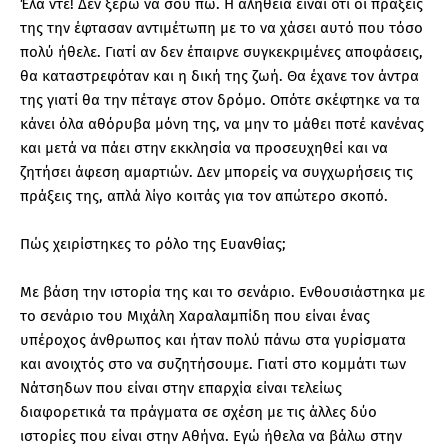
Έλα ντε! Δεν ξέρω να σου πω. Η αλήθεια είναι ότι οι πράξεις
της την έφτασαν αντιμέτωπη με το να χάσει αυτό που τόσο
πολύ ήθελε. Γιατί αν δεν έπαιρνε συγκεκριμένες αποφάσεις,
θα καταστρεφόταν και η δική της ζωή. Θα έχανε τον άντρα
της γιατί θα την πέταγε στον δρόμο. Οπότε σκέφτηκε να τα
κάνει όλα αθόρυβα μόνη της, να μην το μάθει ποτέ κανένας
και μετά να πάει στην εκκλησία να προσευχηθεί και να
ζητήσει άφεση αμαρτιών. Δεν μπορείς να συγχωρήσεις τις
πράξεις της, απλά λίγο κοιτάς για τον απώτερο σκοπό.
Πώς χειρίστηκες το ρόλο της Ευανθίας;
Με βάση την ιστορία της και το σενάριο. Ενθουσιάστηκα με
το σενάριο του Μιχάλη Χαραλαμπίδη που είναι ένας
υπέροχος άνθρωπος και ήταν πολύ πάνω στα γυρίσματα
και ανοιχτός στο να συζητήσουμε. Γιατί στο κομμάτι των
Νάτσηδων που είναι στην επαρχία είναι τελείως
διαφορετικά τα πράγματα σε σχέση με τις άλλες δύο
ιστορίες που είναι στην Αθήνα. Εγώ ήθελα να βάλω στην