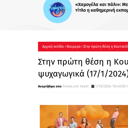
«Χαμογέλα και πάλι»: Με το
τίτλο η καθημερινή εκπομπ
Σίσσυς Χρηστίδου στο Mega
Πότε κάνει πρεμιέρα;
Αρχική σελίδα
Νουμερα
Στην πρώτη θέση η Κουτσελί
Στην πρώτη θέση η Κου
ψυχαγωγικά (17/1/2024
Tvnea.con team
1/18/2024 10:40:00 π