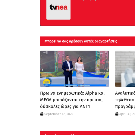
Μπορεί να σας αρέσουν αυτές οι αναρτήσεις
Πρωινά ενημερωτικά: Alpha και
Αναλυτικά
MEGA μοιράζονται την πρωτιά,
τηλεθέασ
δύσκολες ώρες για ΑΝΤ1
προγράμμ
September 17, 2025
April 30, 2