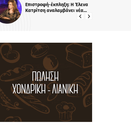
Επιστροφή-έκπληξη: Η Έλενα
Αγ
Κατρίτση αναλαμβάνει νέα
Ζη
εκπομπή - Σε αυτό το κανάλι θα
χα
την δούμε
ακ