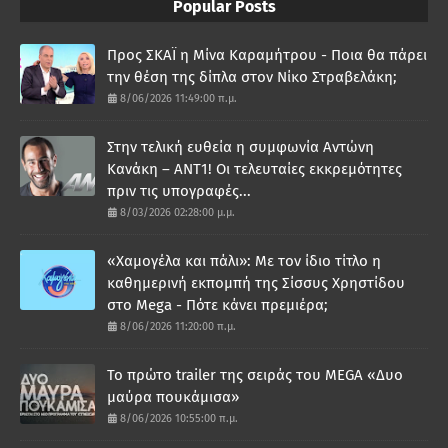
Popular Posts
Προς ΣΚΑΪ η Μίνα Καραμήτρου - Ποια θα πάρει
την θέση της δίπλα στον Νίκο Στραβελάκη;
8/06/2026 11:49:00 π.μ.
Στην τελική ευθεία η συμφωνία Αντώνη
Κανάκη – ΑΝΤ1! Οι τελευταίες εκκρεμότητες
πριν τις υπογραφές...
8/03/2026 02:28:00 μ.μ.
«Χαμογέλα και πάλι»: Με τον ίδιο τίτλο η
καθημερινή εκπομπή της Σίσσυς Χρηστίδου
στο Mega - Πότε κάνει πρεμιέρα;
8/06/2026 11:20:00 π.μ.
Το πρώτο trailer της σειράς του MEGA «Δυο
μαύρα πουκάμισα»
8/06/2026 10:55:00 π.μ.