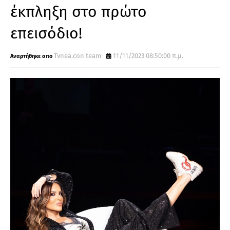
έκπληξη στο πρώτο
επεισόδιο!
Tvnea.con team
11/11/2023 08:50:00 π.μ.