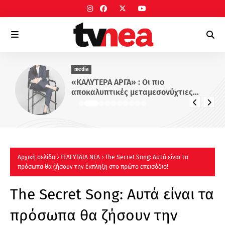
media
«ΚΑΛΥΤΕΡΑ ΑΡΓΑ» : Oι πιο
αποκαλυπτικές μεταμεσονύχτιες
συνεντεύξεις επιστρέφουν στο ACTION
24 - Πότε κάνουν πρεμιέρα;
Αρχική σελίδα
ΤΕΛΕΥΤΑΙΑ ΝΕΑ
The Secret Song: Αυτά είναι τα
πρόσωπα θα ζήσουν την έκπληξη στο πρώτο επεισόδιο!
The Secret Song: Αυτά είναι τα
πρόσωπα θα ζήσουν την