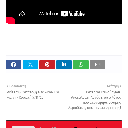
Παλαιότερη
Νεότερη
Δείτε την κατάταξη των καναλιών
Κατερίνα Καινούργιου:
για την Κυριακή 5/11/23
Αποκάλυψη-Αυτός είναι ο λόγος
που αποχώρησε ο Χάρης
Λεμπιδάκης από την εκπομπή της!