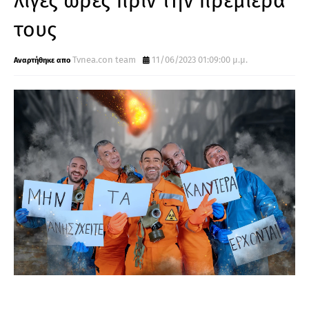
λίγες ώρες πριν την πρεμιέρα
τους
Tvnea.con team
11/06/2023 01:09:00 μ.μ.