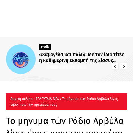
media
«Χαμογέλα και πάλι»: Με τον ίδιο τίτλο
η καθημερινή εκπομπή της Σίσσυς
Χρηστίδου στο Mega - Πότε κάνει
πρεμιέρα;
Αρχική σελίδα
ΤΕΛΕΥΤΑΙΑ ΝΕΑ
Το μήνυμα τών Ράδιο Αρβύλα λίγες
ώρες πριν την πρεμιέρα τους
Το μήνυμα τών Ράδιο Αρβύλα