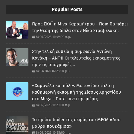
Popular Posts
Προς ΣΚΑΪ η Μίνα Καραμήτρου - Ποια θα πάρει
την θέση της δίπλα στον Νίκο Στραβελάκη;
8/06/2026 11:49:00 π.μ.
Στην τελική ευθεία η συμφωνία Αντώνη
Κανάκη – ΑΝΤ1! Οι τελευταίες εκκρεμότητες
πριν τις υπογραφές...
8/03/2026 02:28:00 μ.μ.
«Χαμογέλα και πάλι»: Με τον ίδιο τίτλο η
καθημερινή εκπομπή της Σίσσυς Χρηστίδου
στο Mega - Πότε κάνει πρεμιέρα;
8/06/2026 11:20:00 π.μ.
Το πρώτο trailer της σειράς του MEGA «Δυο
μαύρα πουκάμισα»
8/06/2026 10:55:00 π.μ.