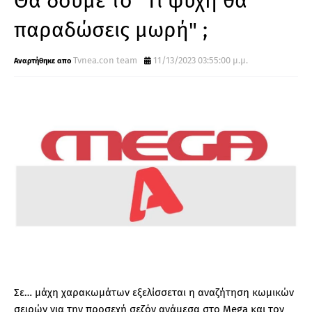
Θα δούμε το "Τι ψυχή θα
παραδώσεις μωρή" ;
Tvnea.con team
11/13/2023 03:55:00 μ.μ.
Σε… μάχη χαρακωμάτων εξελίσσεται η αναζήτηση κωμικών
σειρών για την προσεχή σεζόν ανάμεσα στο Mega και τον