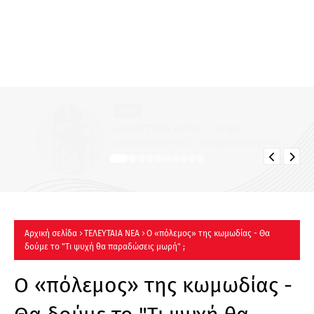
media
«ΚΑΛΥΤΕΡΑ ΑΡΓΑ» : Oι πιο
αποκαλυπτικές μεταμεσονύχτιες
συνεντεύξεις επιστρέφουν στο ACTION
24 - Πότε κάνουν πρεμιέρα;
Αρχική σελίδα
ΤΕΛΕΥΤΑΙΑ ΝΕΑ
Ο «πόλεμος» της κωμωδίας - Θα
δούμε το "Τι ψυχή θα παραδώσεις μωρή" ;
Ο «πόλεμος» της κωμωδίας -