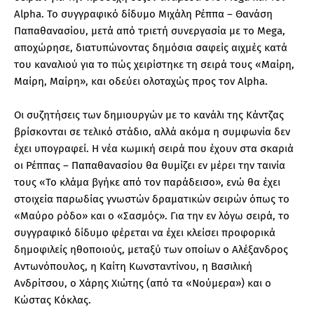
Alpha. Το συγγραφικό δίδυμο Μιχάλη Ρέππα – Θανάση
Παπαθανασίου, μετά από τριετή συνεργασία με το Mega,
αποχώρησε, διατυπώνοντας δημόσια σαφείς αιχμές κατά
του καναλιού για το πώς χειρίστηκε τη σειρά τους «Μαίρη,
Μαίρη, Μαίρη», και οδεύει ολοταχώς προς τον Alpha.
Οι συζητήσεις των δημιουργών με το κανάλι της Κάντζας
βρίσκονται σε τελικό στάδιο, αλλά ακόμα η συμφωνία δεν
έχει υπογραφεί. Η νέα κωμική σειρά που έχουν στα σκαριά
οι Ρέππας – Παπαθανασίου θα θυμίζει εν μέρει την ταινία
τους «Το κλάμα βγήκε από τον παράδεισο», ενώ θα έχει
στοιχεία παρωδίας γνωστών δραματικών σειρών όπως το
«Μαύρο ρόδο» και ο «Σασμός». Για την εν λόγω σειρά, το
συγγραφικό δίδυμο φέρεται να έχει κλείσει προφορικά
δημοφιλείς ηθοποιούς, μεταξύ των οποίων ο Αλέξανδρος
Αντωνόπουλος, η Καίτη Κωνσταντίνου, η Βασιλική
Ανδρίτσου, ο Χάρης Χιώτης (από τα «Νούμερα») και ο
Κώστας Κόκλας.