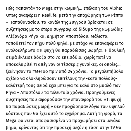
Πώς «απαντά» το Mega στην κωμική… επέλαση του Alpha;
Όπως αναφέρει η Reallife, μετά την αποχώρηση των Ρέππα
– Παπαθανασίου, το κανάλι της Συγγρού βρίσκεται σε
συζητήσεις με το έτερο συγγραφικό δίδυμο της κωμωδίας
Αλέξανδρο Ρήγα και Δημήτρη Αποστόλου. Μάλιστα,
τοποθετεί τον πήχυ πολύ ψηλά, με στόχο να επαναφέρει το
ανολοκλήρωτο «Τι ψυχή θα παραδώσεις μωρή;». Η θρυλική
σειρά έκλεισε άδοξα στο 7ο επεισόδιο, χωρίς ποτέ να
αποκαλυφθεί τι απέγιναν οι τέσσερις γυναίκες, οι οποίες…
ξεκίνησαν το #MeToo πριν από 24 χρόνια. Το μεγαλεπήβολο
σχέδιο να ολοκληρώσουν επιτέλους την -κατά πολλούς-
καλύτερή τους σειρά έχει μπει για τα καλά στο μυαλό των
Ρήγα – Αποστόλου τα τελευταία χρόνια. Προηγούμενες
συζητήσεις που αφορούσαν την επαναφορά του «Τι ψυχή
θα παραδώσεις μωρή;» δεν προχώρησαν λόγω του υψηλού
κόστους που θα έχει αυτό το εγχείρημα. Αυτή τη φορά, το
Mega φαίνεται αποφασισμένο να προχωρήσει στο μεγάλο
βήμα, κρίνοντας ότι την προσεχή σεζόν η τάση στην TV θα