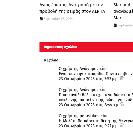
Άγιος έρωτας: Ανατροπή με την
Starland:
προβολή της σειράς στον ALPHA
ανανεωμέ
Star
September 08, 2024
September
Δημοσίευση σχολίου
8 Σχόλια
Ο χρήστης Ανώνυμος είπε…
Ειναι σαν την κατσαρίδα. Παντα επιβιών
23 Οκτωβρίου 2023 στις 7:53 μ.μ.
Ο χρήστης Ανώνυμος είπε…
Ποιο κανάλι θέλει κ έχει κ να δώσει τ
κοκλωνης μπορεί να της δώσει γη κνυδ
23 Οκτωβρίου 2023 στις 8:44 μ.μ.
Ο χρήστης
perastikos
είπε…
Η Μελέτη θα πάρει τη θέση της Μενέγω
23 Οκτωβρίου 2023 στις 9:27 μ.μ.