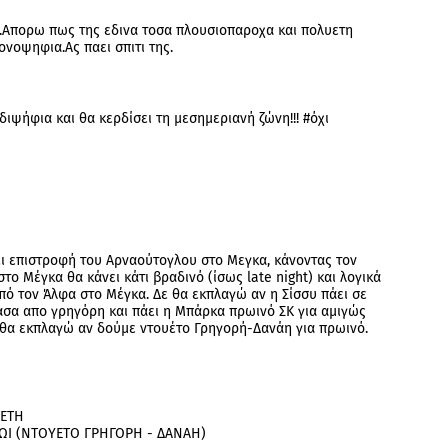
ι.Απορω πως της εδινα τοσα πλουσιοπαροχα και πολυετη
ονοψηφια.Ας παει σπιτι της.
διψήφια και θα κερδίσει τη μεσημεριανή ζώνη!!! #όχι
ει επιστροφή του Αρναούτογλου στο Μεγκα, κάνοντας τον
ο Μέγκα θα κάνει κάτι βραδινό (ίσως late night) και λογικά
από τον Άλφα στο Μέγκα. Δε θα εκπλαγώ αν η Σίσσυ πάει σε
σα απο γρηγόρη και πάει η Μπάρκα πρωινό ΣΚ για αμιγώς
θα εκπλαγώ αν δούμε ντουέτο Γρηγορή-Δανάη για πρωινό.
ΛΕΤΗ
ΡΩΙ (ΝΤΟΥΕΤΟ ΓΡΗΓΟΡΗ - ΔΑΝΑΗ)