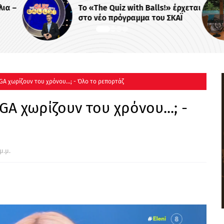
th Balls!» έρχεται
Το «Stars System» γίνεται
αμμα του ΣΚΑΪ
καθημερινό στο Star...
GA χωρίζουν του χρόνου...; - Όλο το ρεπορτάζ
A χωρίζουν του χρόνου...; -
μ.μ.