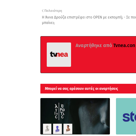
Παλαιότερη
Η Άννα Δρούζα επιστρέφει στο OPEN με εκπομπή; - Σε πο
μπαίνει;
Αναρτήθηκε από
Tvnea.con
Μπορεί να σας αρέσουν αυτές οι αναρτήσεις