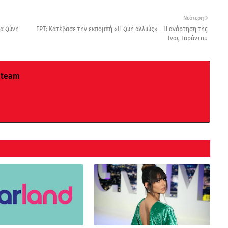
Νεότερη
ια ζώνη
ΕΡΤ: Κατέβασε την εκπομπή «Η ζωή αλλιώς» - Η ανάρτηση της
Ινας Ταράντου
 team