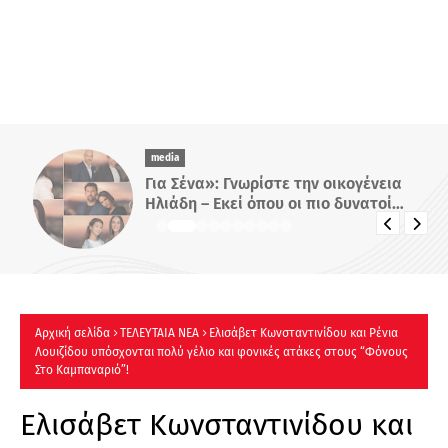
media
Για Σένα»: Γνωρίστε την οικογένεια
Ηλιάδη – Εκεί όπου οι πιο δυνατοί
δεσμοί δοκιμάζονται περισσότερο !
Αρχική σελίδα
ΤΕΛΕΥΤΑΙΑ ΝΕΑ
Ελισάβετ Κωνσταντινίδου και Ρένια
Λουιζίδου υπόσχονται πολύ γέλιο και φονικές ατάκες στους “Φόνους
Στο Καμπαναριό”!
Ελισάβετ Κωνσταντινίδου και