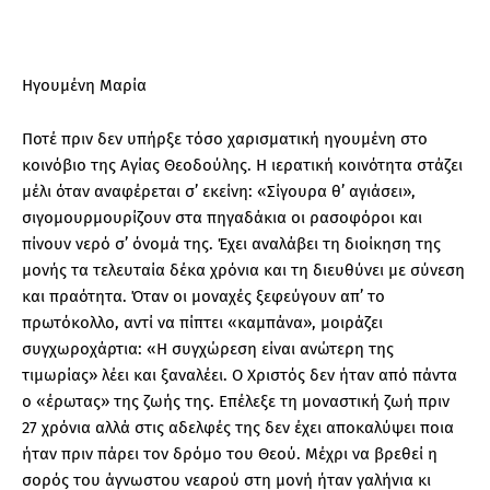
Ηγουμένη Μαρία
Ποτέ πριν δεν υπήρξε τόσο χαρισματική ηγουμένη στο
κοινόβιο της Αγίας Θεοδούλης. Η ιερατική κοινότητα στάζει
μέλι όταν αναφέρεται σ’ εκείνη: «Σίγουρα θ’ αγιάσει»,
σιγομουρμουρίζουν στα πηγαδάκια οι ρασοφόροι και
πίνουν νερό σ’ όνομά της. Έχει αναλάβει τη διοίκηση της
μονής τα τελευταία δέκα χρόνια και τη διευθύνει με σύνεση
και πραότητα. Όταν οι μοναχές ξεφεύγουν απ’ το
πρωτόκολλο, αντί να πίπτει «καμπάνα», μοιράζει
συγχωροχάρτια: «Η συγχώρεση είναι ανώτερη της
τιμωρίας» λέει και ξαναλέει. Ο Χριστός δεν ήταν από πάντα
ο «έρωτας» της ζωής της. Επέλεξε τη μοναστική ζωή πριν
27 χρόνια αλλά στις αδελφές της δεν έχει αποκαλύψει ποια
ήταν πριν πάρει τον δρόμο του Θεού. Μέχρι να βρεθεί η
σορός του άγνωστου νεαρού στη μονή ήταν γαλήνια κι