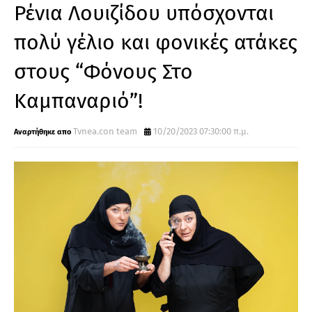
Ρένια Λουιζίδου υπόσχονται
πολύ γέλιο και φονικές ατάκες
στους “Φόνους Στο
Καμπαναριό”!
Tvnea.con team
10/20/2023 07:30:00 π.μ.