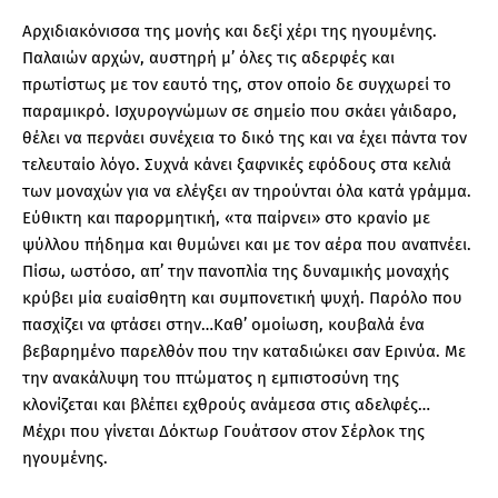
Αρχιδιακόνισσα της μονής και δεξί χέρι της ηγουμένης.
Παλαιών αρχών, αυστηρή μ’ όλες τις αδερφές και
πρωτίστως με τον εαυτό της, στον οποίο δε συγχωρεί το
παραμικρό. Ισχυρογνώμων σε σημείο που σκάει γάιδαρο,
θέλει να περνάει συνέχεια το δικό της και να έχει πάντα τον
τελευταίο λόγο. Συχνά κάνει ξαφνικές εφόδους στα κελιά
των μοναχών για να ελέγξει αν τηρούνται όλα κατά γράμμα.
Εύθικτη και παρορμητική, «τα παίρνει» στο κρανίο με
ψύλλου πήδημα και θυμώνει και με τον αέρα που αναπνέει.
Πίσω, ωστόσο, απ’ την πανοπλία της δυναμικής μοναχής
κρύβει μία ευαίσθητη και συμπονετική ψυχή. Παρόλο που
πασχίζει να φτάσει στην…Καθ’ ομοίωση, κουβαλά ένα
βεβαρημένο παρελθόν που την καταδιώκει σαν Ερινύα. Με
την ανακάλυψη του πτώματος η εμπιστοσύνη της
κλονίζεται και βλέπει εχθρούς ανάμεσα στις αδελφές…
Μέχρι που γίνεται Δόκτωρ Γουάτσον στον Σέρλοκ της
ηγουμένης.