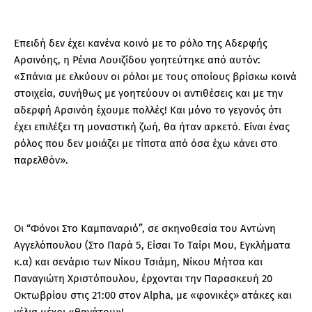
Επειδή δεν έχει κανένα κοινό με το ρόλο της Αδερφής
Αρσινόης, η Ρένια Λουιζίδου γοητεύτηκε από αυτόν:
«Σπάνια με ελκύουν οι ρόλοι με τους οποίους βρίσκω κοινά
στοιχεία, συνήθως με γοητεύουν οι αντιθέσεις και με την
αδερφή Αρσινόη έχουμε πολλές! Και μόνο το γεγονός ότι
έχει επιλέξει τη μοναστική ζωή, θα ήταν αρκετό. Είναι ένας
ρόλος που δεν μοιάζει με τίποτα από όσα έχω κάνει στο
παρελθόν».
Οι “Φόνοι Στο Καμπαναριό”, σε σκηνοθεσία του Αντώνη
Αγγελόπουλου (Στο Παρά 5, Είσαι Το Ταίρι Μου, Εγκλήματα
κ.α) και σενάριο των Νίκου Τσιάμη, Νίκου Μήτσα και
Παναγιώτη Χριστόπουλου, έρχoνται την Παρασκευή 20
Οκτωβρίου στις 21:00 στον Alpha, με «φονικές» ατάκες και
γέλια μέχρι «θανάτου»!