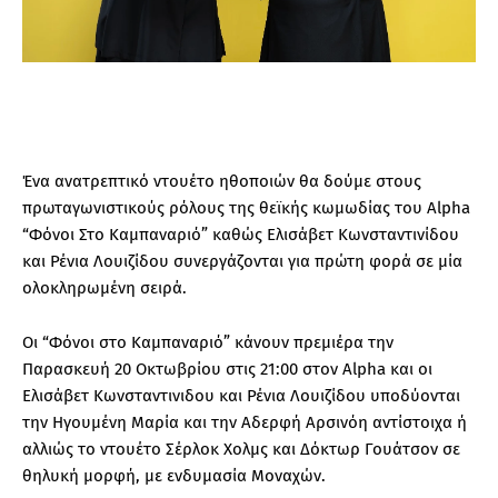
Ένα ανατρεπτικό ντουέτο ηθοποιών θα δούμε στους
πρωταγωνιστικούς ρόλους της θεϊκής κωμωδίας του Alpha
“Φόνοι Στο Καμπαναριό” καθώς Ελισάβετ Κωνσταντινίδου
και Ρένια Λουιζίδου συνεργάζονται για πρώτη φορά σε μία
ολοκληρωμένη σειρά.
Οι “Φόνοι στο Καμπαναριό” κάνουν πρεμιέρα την
Παρασκευή 20 Οκτωβρίου στις 21:00 στον Alpha και οι
Ελισάβετ Κωνσταντινιδου και Ρένια Λουιζίδου υποδύονται
την Ηγουμένη Μαρία και την Αδερφή Αρσινόη αντίστοιχα ή
αλλιώς το ντουέτο Σέρλοκ Χολμς και Δόκτωρ Γουάτσον σε
θηλυκή μορφή, με ενδυμασία Μοναχών.