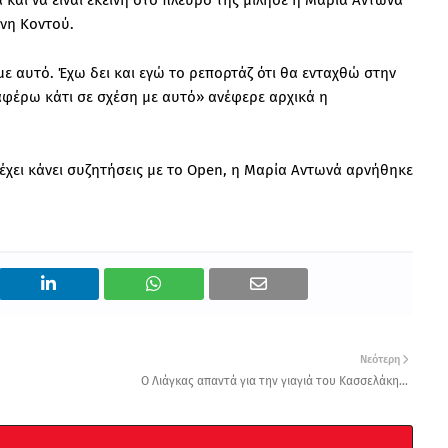
 και να είναι εκείνη στο πλευρό της μίλησε η Μαρία Αντωνά
νη Κοντού.
ε αυτό. Έχω δει και εγώ το ρεπορτάζ ότι θα ενταχθώ στην
φέρω κάτι σε σχέση με αυτό» ανέφερε αρχικά η
έχει κάνει συζητήσεις με το Open, η Μαρία Αντωνά αρνήθηκε
Νεότερη
Ο Λιάγκας απαντά για την γιαγιά του Κασσελάκη...