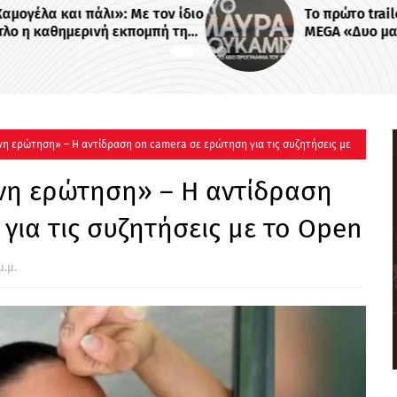
ν ίδιο
Το πρώτο trailer της σειράς του
ή της
MEGA «Δυο μαύρα πουκάμισα»
 -
η ερώτηση» – Η αντίδραση on camera σε ερώτηση για τις συζητήσεις με
νη ερώτηση» – Η αντίδραση
για τις συζητήσεις με το Open
μ.μ.