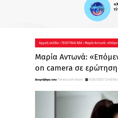
«Χαμογέλα και πάλι»: Με το
τίτλο η καθημερινή εκπομπ
Σίσσυς Χρηστίδου στο Mega
Πότε κάνει πρεμιέρα;
Αρχική σελίδα
ΤΕΛΕΥΤΑΙΑ ΝΕΑ
Μαρία Αντωνά: «Επόμεν
το Open
Μαρία Αντωνά: «Επόμε
on camera σε ερώτηση 
Τvnea.com team
9/20/2023 12:40:00 