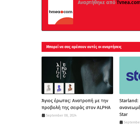
Αναρτήθηκε από
Τvnea.co
Μπορεί να σας αρέσουν αυτές οι αναρτήσεις
Άγιος έρωτας: Ανατροπή με την
Starland:
προβολή της σειράς στον ALPHA
ανανεωμέ
Star
September 08, 2024
September