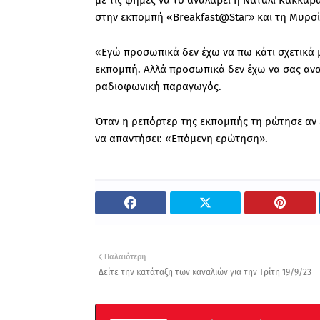
με τις φήμες να το αναλάβει η Ναταλί Κάκκαβα
στην εκπομπή «Breakfast@Star» και τη Μυρσί
«Εγώ προσωπικά δεν έχω να πω κάτι σχετικά μ
εκπομπή. Αλλά προσωπικά δεν έχω να σας ανα
ραδιοφωνική παραγωγός.
Όταν η ρεπόρτερ της εκπομπής τη ρώτησε αν 
να απαντήσει: «Επόμενη ερώτηση».
Παλαιότερη
Δείτε την κατάταξη των καναλιών για την Τρίτη 19/9/23