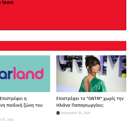
m team
 Επιστρέφει η
Επιστρέφει το "GNTM" χωρίς την
νη παιδική ζώνη του
Ηλιάνα Παπαγεωργίου;
September 05, 2024
 07, 2024