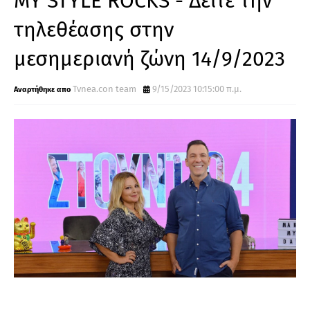
MY STYLE ROCKS - Δείτε την
τηλεθέασης στην
μεσημεριανή ζώνη 14/9/2023
Tvnea.con team
9/15/2023 10:15:00 π.μ.