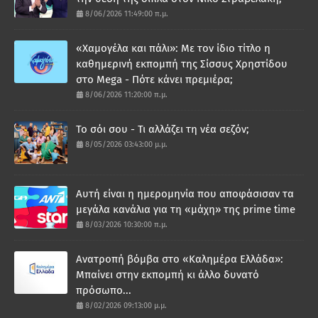
8/06/2026 11:49:00 π.μ.
«Χαμογέλα και πάλι»: Με τον ίδιο τίτλο η
καθημερινή εκπομπή της Σίσσυς Χρηστίδου
στο Mega - Πότε κάνει πρεμιέρα;
8/06/2026 11:20:00 π.μ.
Το σόι σου - Τι αλλάζει τη νέα σεζόν;
8/05/2026 03:43:00 μ.μ.
Αυτή είναι η ημερομηνία που αποφάσισαν τα
μεγάλα κανάλια για τη «μάχη» της prime time
8/03/2026 10:30:00 π.μ.
Ανατροπή βόμβα στο «Καλημέρα Ελλάδα»:
Μπαίνει στην εκπομπή κι άλλο δυνατό
πρόσωπο...
8/02/2026 09:13:00 μ.μ.