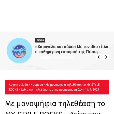
media
«Χαμογέλα και πάλι»: Με τον ίδιο τίτλο
η καθημερινή εκπομπή της Σίσσυς
Χρηστίδου στο Mega - Πότε κάνει
πρεμιέρα;
Αρχική σελίδα
Νουμερα
Με μονοψήφια τηλεθέαση το MY STYLE
ROCKS - Δείτε την τηλεθέασης στην μεσημεριανή ζώνη 14/9/2023
Με μονοψήφια τηλεθέαση το