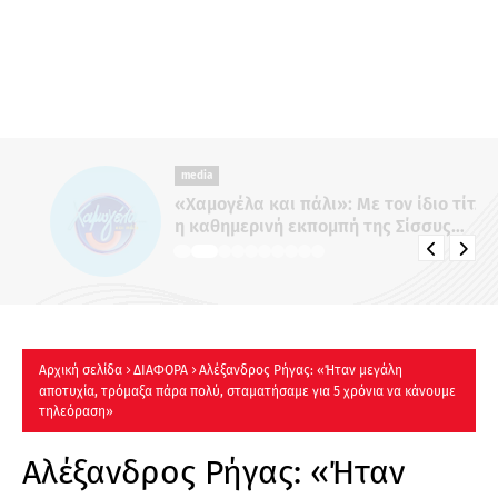
media
«Χαμογέλα και πάλι»: Με τον ίδιο τίτλο
η καθημερινή εκπομπή της Σίσσυς
Χρηστίδου στο Mega - Πότε κάνει
πρεμιέρα;
Αρχική σελίδα
ΔΙΑΦΟΡΑ
Αλέξανδρος Ρήγας: «Ήταν μεγάλη
αποτυχία, τρόμαξα πάρα πολύ, σταματήσαμε για 5 χρόνια να κάνουμε
τηλεόραση»
Αλέξανδρος Ρήγας: «Ήταν