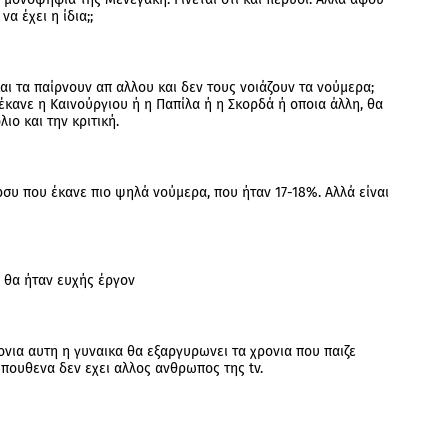
α έχει η ίδια;;
αι τα παίρνουν απ αλλου και δεν τους νοιάζουν τα νούμερα;
κανε η Καινούργιου ή η Παπίλα ή η Σκορδά ή οποια άλλη, θα
ιο και την κριτική.
ρσυ που έκανε πιο ψηλά νούμερα, που ήταν 17-18%. Αλλά είναι
% θα ήταν ευχής έργον
νια αυτη η γυναικα θα εξαργυρωνει τα χρονια που παιζε
 πουθενα δεν εχει αλλος ανθρωπος της tv.