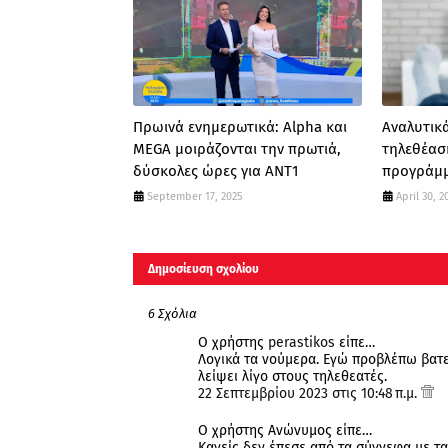
Πρωινά ενημερωτικά: Alpha και
Αναλυτικά
MEGA μοιράζονται την πρωτιά,
τηλεθέασ
δύσκολες ώρες για ΑΝΤ1
προγράμμ
September 17, 2025
April 30, 2
Δημοσίευση σχολίου
6 Σχόλια
Ο χρήστης
perastikos
είπε…
Λογικά τα νούμερα. Εγώ προβλέπω βατε
λείψει λίγο στους τηλεθεατές.
22 Σεπτεμβρίου 2023 στις 10:48 π.μ.
Ο χρήστης Ανώνυμος είπε…
Κανείς δεν έπεσε από τα σύννεφα με τα