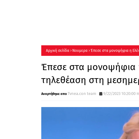
Αρχική σελίδα
Νουμερα
Έπεσε στα μονοψήφια η Ελέν
Έπεσε στα μονοψήφια η
τηλεθέαση στη μεσημερ
Tvnea.con team
9/22/2023 10:20:00 π