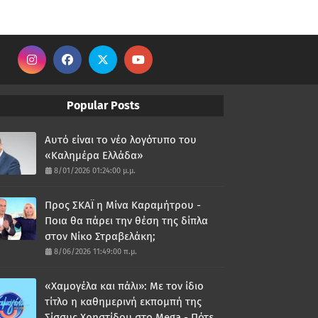
Popular Posts
Αυτό είναι το νέο λογότυπο του
«Καλημέρα Ελλάδα»
8/01/2026 01:24:00 μ.μ.
Προς ΣΚΑΪ η Μίνα Καραμήτρου -
Ποια θα πάρει την θέση της δίπλα
στον Νίκο Στραβελάκη;
8/06/2026 11:49:00 π.μ.
«Χαμογέλα και πάλι»: Με τον ίδιο
τίτλο η καθημερινή εκπομπή της
Σίσσυς Χρηστίδου στο Mega - Πότε