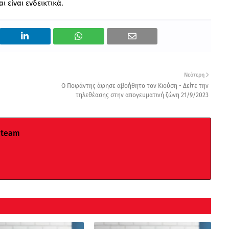
 είναι ενδεικτικά.
Νεότερη
Ο Ποφάντης άφησε αβοήθητο τον Κιούση - Δείτε την
τηλεθέασης στην απογευματινή ζώνη 21/9/2023
 team