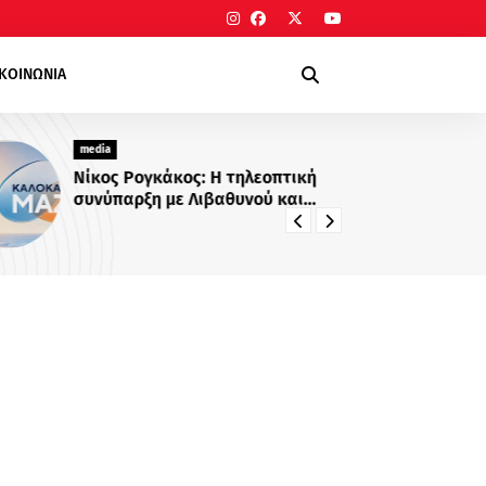
ΙΚΟΙΝΩΝΙΑ
media
me
Νίκος Ρογκάκος: Η τηλεοπτική
Νε
συνύπαρξη με Λιβαθυνού και
Σίσκο και τα μαθήματα της
διαδρομής του