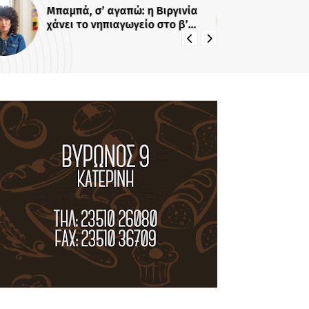
Μπαμπά, σ’ αγαπώ: η Βιργινία
«Για 
χάνει το νηπιαγωγείο στο β’
Κο
κύκλο της σειράς!
κο
πά