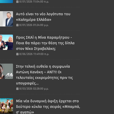
8/01/2026 11:04:00 π.μ.
Αυτό είναι το νέο λογότυπο του
«Καλημέρα Ελλάδα»
8/01/2026 01:24:00 μ.μ.
Προς ΣΚΑΪ η Μίνα Καραμήτρου -
Ποια θα πάρει την θέση της δίπλα
στον Νίκο Στραβελάκη;
8/06/2026 11:49:00 π.μ.
Στην τελική ευθεία η συμφωνία
Αντώνη Κανάκη – ΑΝΤ1! Οι
τελευταίες εκκρεμότητες πριν τις
υπογραφές...
8/03/2026 02:28:00 μ.μ.
Μία νέα δυναμική άφιξη έρχεται στο
δεύτερο κύκλο της σειράς «Μπαμπά,
σ' αγαπώ»