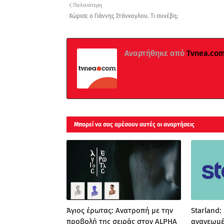
Παλαιότερη
Χώρισε ο Γιάννης Στάνκογλου. Τι συνέβη;
Αναρτήθηκε από
Τvnea.co
Μπορεί να σας αρέσουν αυτές οι αναρτήσεις
Άγιος έρωτας: Ανατροπή με την
Starland:
προβολή της σειράς στον ALPHA
ανανεωμέ