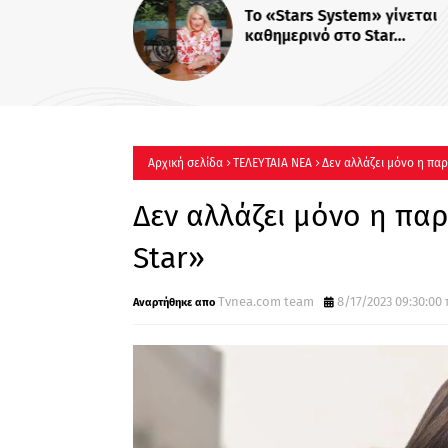
Το «Stars System» γίνεται
καθημερινό στο Star...
Αρχική σελίδα
ΤΕΛΕΥΤΑΙΑ ΝΕΑ
Δεν αλλάζει μόνο η πα
Δεν αλλάζει μόνο η πα
Star»
Τvnea.com team
8/17/2023 09:30:00 