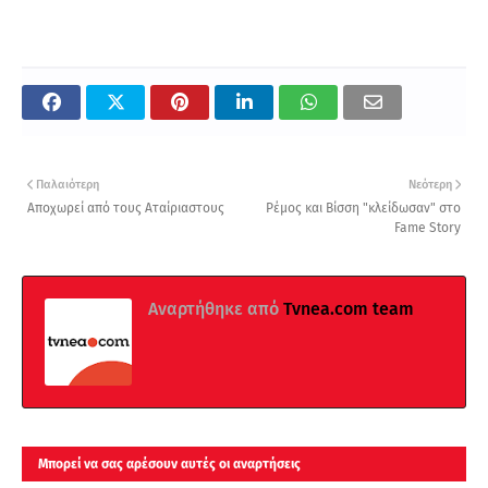
Παλαιότερη
Νεότερη
Αποχωρεί από τους Αταίριαστους
Ρέμος και Βίσση "κλείδωσαν" στο
Fame Story
Αναρτήθηκε από
Τvnea.com team
Μπορεί να σας αρέσουν αυτές οι αναρτήσεις