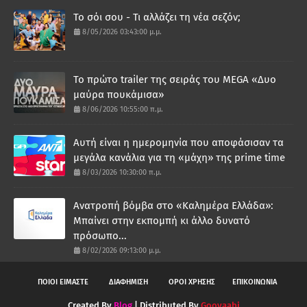
Το σόι σου - Τι αλλάζει τη νέα σεζόν;
8/05/2026 03:43:00 μ.μ.
Το πρώτο trailer της σειράς του MEGA «Δυο
μαύρα πουκάμισα»
8/06/2026 10:55:00 π.μ.
Αυτή είναι η ημερομηνία που αποφάσισαν τα
μεγάλα κανάλια για τη «μάχη» της prime time
8/03/2026 10:30:00 π.μ.
Ανατροπή βόμβα στο «Καλημέρα Ελλάδα»:
Μπαίνει στην εκπομπή κι άλλο δυνατό
πρόσωπο...
8/02/2026 09:13:00 μ.μ.
ΠΟΙΟΙ ΕΙΜΑΣΤΕ
ΔΙΑΦΗΜΙΣΗ
ΟΡΟΙ ΧΡΗΣΗΣ
ΕΠΙΚΟΙΝΩΝΙΑ
Created By
Blog
| Distributed By
Gooyaabi