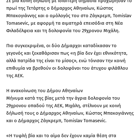
Σε μία κοινή δήλωση με ιδιαίτερη σημασία προχώρησαν το
πρωί της Τετάρτης ο δήμαρχος Αθηναίων, Κώστας
Μπακογιάννης και ο ομόλογός του στο Ζάγκρεμπ, Tomislav
Tomasevic, με αφορμή τα αιματηρά επεισόδια στη Νέα
Φιλαδέλφεια και τη δολοφονία του 29χρονου Μιχάλη.
Πιο συγκεκριμένα, οι δύο Δήμαρχοι καταδίκασαν το
γεγονός και ξεκαθάρισαν πως «η βία δεν έχει εθνικότητα,
αλλά πατρίδα της είναι το μίσος», ενώ τόνισαν την κοινή
επιθυμία να βρεθούν οι δολοφόνοι του άτυχου φιλάθλου
της ΑΕΚ.
Η ανακοίνωση του Δήμου Αθηναίων
Μήνυμα κατά της βίας μετά την άγρια δολοφονία του
29χρονου οπαδού της ΑΕΚ, Μιχάλη, στέλνουν με κοινή
δήλωσή τους ο Δήμαρχος Αθηναίων, Κώστας Μπακογιάννης
και ο Δήμαρχος Ζάγκρεμπ, Tomislav Tomasevic.
«Η τυφλή βία και το αίμα δεν έχουν καμία θέση στα