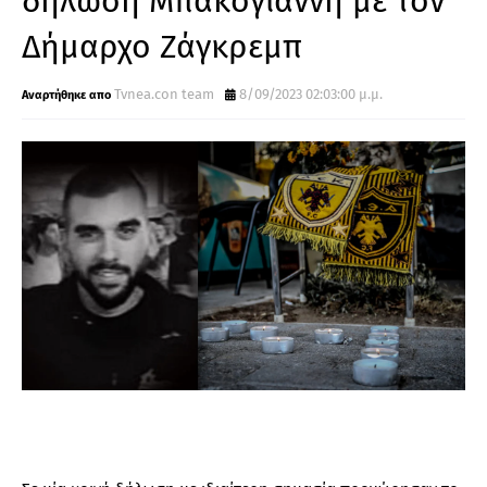
δήλωση Μπακογιάννη με τον
Δήμαρχο Ζάγκρεμπ
Tvnea.con team
8/09/2023 02:03:00 μ.μ.