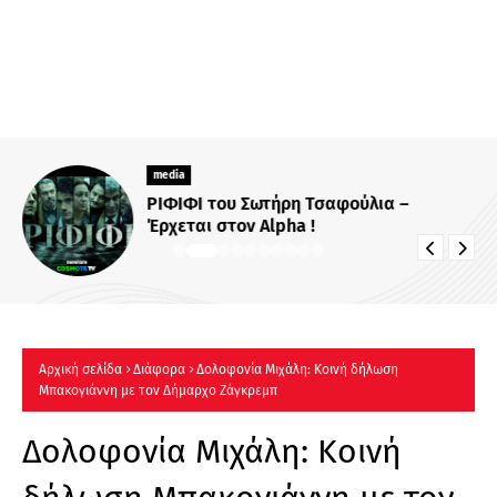
media
ΡΙΦΙΦΙ του Σωτήρη Τσαφούλια –
Έρχεται στον Alpha !
Αρχική σελίδα
Διάφορα
Δολοφονία Μιχάλη: Κοινή δήλωση
Μπακογιάννη με τον Δήμαρχο Ζάγκρεμπ
Δολοφονία Μιχάλη: Κοινή