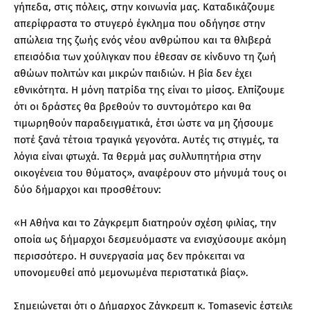
γήπεδα, στις πόλεις, στην κοινωνία μας. Καταδικάζουμε
απερίφραστα το στυγερό έγκλημα που οδήγησε στην
απώλεια της ζωής ενός νέου ανθρώπου και τα θλιβερά
επεισόδια των χούλιγκαν που έθεσαν σε κίνδυνο τη ζωή
αθώων πολιτών και μικρών παιδιών. Η βία δεν έχει
εθνικότητα. Η μόνη πατρίδα της είναι το μίσος. Ελπίζουμε
ότι οι δράστες θα βρεθούν το συντομότερο και θα
τιμωρηθούν παραδειγματικά, έτσι ώστε να μη ζήσουμε
ποτέ ξανά τέτοια τραγικά γεγονότα. Αυτές τις στιγμές, τα
λόγια είναι φτωχά. Τα θερμά μας συλλυπητήρια στην
οικογένεια του θύματος», αναφέρουν στο μήνυμά τους οι
δύο δήμαρχοι και προσθέτουν:
«Η Αθήνα και το Ζάγκρεμπ διατηρούν σχέση φιλίας, την
οποία ως δήμαρχοι δεσμευόμαστε να ενισχύσουμε ακόμη
περισσότερο. Η συνεργασία μας δεν πρόκειται να
υπονομευθεί από μεμονωμένα περιστατικά βίας».
Σημειώνεται ότι ο Δήμαρχος Ζάγκρεμπ κ. Tomasevic έστειλε