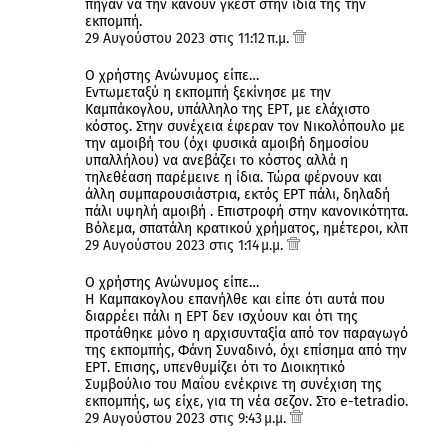
πήγαν να την κάνουν γκεστ στην ίδια της την
εκπομπή.
29 Αυγούστου 2023 στις 11:12 π.μ.
Ο χρήστης Ανώνυμος είπε…
Εντωμεταξύ η εκπομπή ξεκίνησε με την
Καμπάκογλου, υπάλληλο της ΕΡΤ, με ελάχιστο
κόστος. Στην συνέχεια έφεραν τον Νικολόπουλο με
την αμοιβή του (όχι φυσικά αμοιβή δημοσίου
υπαλλήλου) να ανεβάζει το κόστος αλλά η
τηλεθέαση παρέμεινε η ίδια. Τώρα φέρνουν και
άλλη συμπαρουσιάστρια, εκτός ΕΡΤ πάλι, δηλαδή
πάλι υψηλή αμοιβή . Επιστροφή στην κανονικότητα.
Βόλεμα, σπατάλη κρατικού χρήματος, ημέτεροι, κλπ
29 Αυγούστου 2023 στις 1:14 μ.μ.
Ο χρήστης Ανώνυμος είπε…
Η Καμπακογλου επανήλθε και είπε ότι αυτά που
διαρρέει πάλι η ΕΡΤ δεν ισχύουν και ότι της
προτάθηκε μόνο η αρχισυνταξία από τον παραγωγό
της εκπομπής, Φάνη Συναδινό, όχι επίσημα από την
ΕΡΤ. Επισης, υπενθυμίζει ότι το Διοικητικό
Συμβούλιο του Μαΐου ενέκρινε τη συνέχιση της
εκπομπής, ως είχε, για τη νέα σεζον. Στο e-tetradio.
29 Αυγούστου 2023 στις 9:43 μ.μ.