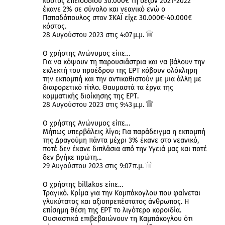
κόστος επεισοδίου 30.000€ τη σεζόν 2021-2022
έκανε 2% σε σύνολο και νεανικό ενώ ο
Παπαδόπουλος στον ΣΚΑΪ είχε 30.000€-40.000€
κόστος.
28 Αυγούστου 2023 στις 4:07 μ.μ.
Ο χρήστης Ανώνυμος είπε…
Για να κόψουν τη παρουσιάστρια και να βάλουν την
εκλεκτή του προέδρου της ΕΡΤ κόβουν ολόκληρη
την εκπομπή και την αντικαθιστούν με μια άλλη με
διαφορετικό τίτλο. Θαυμαστά τα έργα της
κομματικής διοίκησης της ΕΡΤ.
28 Αυγούστου 2023 στις 9:43 μ.μ.
Ο χρήστης Ανώνυμος είπε…
Μήπως υπερβάλεις λίγο; Για παράδειγμα η εκπομπή
της Δραγούμη πάντα μέχρι 3% έκανε στο νεανικό,
ποτέ δεν έκανε διπλάσια από την Υγειά μας και ποτέ
δεν βγήκε πρώτη...
29 Αυγούστου 2023 στις 9:07 π.μ.
Ο χρήστης
billakos
είπε…
Τραγικό. Κρίμα για την Καμπάκογλου που φαίνεται
γλυκύτατος και αξιοπρεπέστατος άνθρωπος. Η
επίσημη θέση της ΕΡΤ το λιγότερο κοροιδία.
Ουσιαστικά επιβεβαιώνουν τη Καμπάκογλου ότι