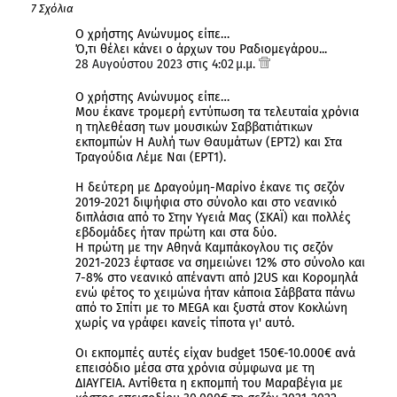
7 Σχόλια
Ο χρήστης Ανώνυμος είπε…
Ό,τι θέλει κάνει ο άρχων του Ραδιομεγάρου...
28 Αυγούστου 2023 στις 4:02 μ.μ.
Ο χρήστης Ανώνυμος είπε…
Μου έκανε τρομερή εντύπωση τα τελευταία χρόνια
η τηλεθέαση των μουσικών Σαββατιάτικων
εκπομπών Η Αυλή των Θαυμάτων (ΕΡΤ2) και Στα
Τραγούδια Λέμε Ναι (ΕΡΤ1).
Η δεύτερη με Δραγούμη-Μαρίνο έκανε τις σεζόν
2019-2021 διψήφια στο σύνολο και στο νεανικό
διπλάσια από το Στην Υγειά Μας (ΣΚΑΪ) και πολλές
εβδομάδες ήταν πρώτη και στα δύο.
Η πρώτη με την Αθηνά Καμπάκογλου τις σεζόν
2021-2023 έφτασε να σημειώνει 12% στο σύνολο και
7-8% στο νεανικό απέναντι από J2US και Κορομηλά
ενώ φέτος το χειμώνα ήταν κάποια Σάββατα πάνω
από το Σπίτι με το MEGA και ξυστά στον Κοκλώνη
χωρίς να γράφει κανείς τίποτα γι' αυτό.
Οι εκπομπές αυτές είχαν budget 150€-10.000€ ανά
επεισόδιο μέσα στα χρόνια σύμφωνα με τη
ΔΙΑΥΓΕΙΑ. Αντίθετα η εκπομπή του Μαραβέγια με