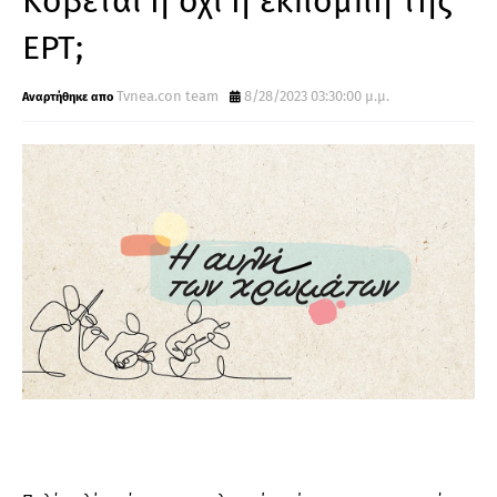
Κόβεται ή όχι η εκπομπή της
ΕΡΤ;
Tvnea.con team
8/28/2023 03:30:00 μ.μ.