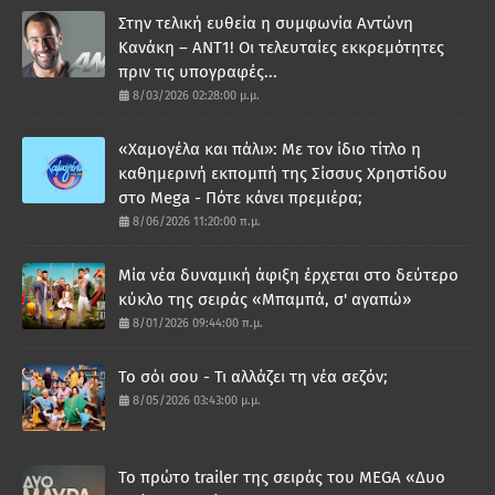
Στην τελική ευθεία η συμφωνία Αντώνη
Κανάκη – ΑΝΤ1! Οι τελευταίες εκκρεμότητες
πριν τις υπογραφές...
8/03/2026 02:28:00 μ.μ.
«Χαμογέλα και πάλι»: Με τον ίδιο τίτλο η
καθημερινή εκπομπή της Σίσσυς Χρηστίδου
στο Mega - Πότε κάνει πρεμιέρα;
8/06/2026 11:20:00 π.μ.
Μία νέα δυναμική άφιξη έρχεται στο δεύτερο
κύκλο της σειράς «Μπαμπά, σ' αγαπώ»
8/01/2026 09:44:00 π.μ.
Το σόι σου - Τι αλλάζει τη νέα σεζόν;
8/05/2026 03:43:00 μ.μ.
Το πρώτο trailer της σειράς του MEGA «Δυο