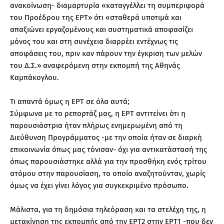
ανακοίνωση- διαμαρτυρία «καταγγέλλει τη συμπεριφορά
του Προέδρου της ΕΡΤ» ότι «σταθερά υποτιμά και
απαξιώνει εργαζομένους και συστηματικά αποφασίζει
μόνος του και στη συνέχεια διαρρέει εντέχνως τις
αποφάσεις του, πριν καν πάρουν την έγκριση των μελών
του Δ.Σ.» αναφερόμενη στην εκπομπή της Αθηνάς
Καμπάκογλου.
Τι απαντά όμως η ΕΡΤ σε όλα αυτά;
Σύμφωνα με το ρεπορτάζ μας, η ΕΡΤ αντιτείνει ότι η
παρουσιάστρια ήταν πλήρως ενημερωμένη από τη
Διεύθυνση Προγράμματος -με την οποία ήταν σε διαρκή
επικοινωνία όπως μας τόνισαν- όχι για αντικατάστασή της
όπως παρουσιάστηκε αλλά για την προσθήκη ενός τρίτου
ατόμου στην παρουσίαση, το οποίο αναζητούνταν, χωρίς
όμως να έχει γίνει λόγος για συγκεκριμένο πρόσωπο.
Μάλιστα, για τη δημόσια τηλεόραση και τα στελέχη της, η
μετακίνηση της εκπομπής από την ΕΡΤ2 στην ΕΡΤ1 -που δεν