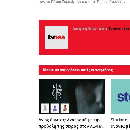
Αννίτα Πάνια: Παραλίγο να κάνει τα "Παρατράγουδα"...
Αναρτήθηκε από
Tvnea.con
Μπορεί να σας αρέσουν αυτές οι αναρτήσεις
Άγιος έρωτας: Ανατροπή με την
Starland:
προβολή της σειράς στον ALPHA
ανανεωμέ