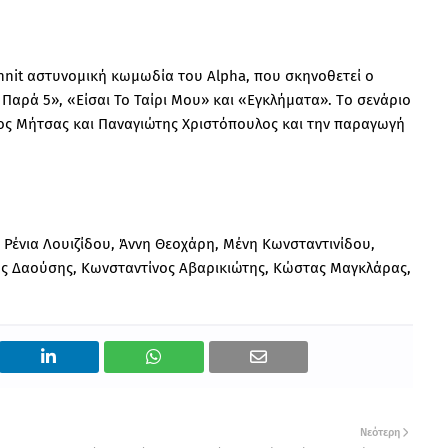
unnit αστυνομική κωμωδία του Alpha, που σκηνοθετεί ο
Παρά 5», «Είσαι Το Ταίρι Μου» και «Eγκλήματα». Tο σενάριο
κος Μήτσας και Παναγιώτης Χριστόπουλος και την παραγωγή
 Ρένια Λουιζίδου, Άννη Θεοχάρη, Μένη Κωνσταντινίδου,
ης Δαούσης, Κωνσταντίνος Αβαρικιώτης, Κώστας Μαγκλάρας,
Νεότερη