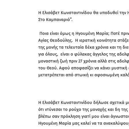
Η Ελισάβετ Κωνσταντινίδου θα υποδυθεί την 
Στο Καμπαναριό”.
Ποια είναι όμως η Ηγουμένη Μαρία; Ποτέ πρι
Αγίας Θεοδούλης. Η ιερατική κοινότητα στάζει 
της μονής τα τελευταία δέκα χρόνια και τη δι
για όλους, είναι ο φύλακας άγγελος της αδελφ
μοναστική ζωή πριν 27 χρόνια αλλά στις αδελφ
του Θεού. Aφού αποφασίζει να κάνει μυστική 
μετατρέπεται από στωική κι αφοσιωμένη καλόγ
H Ελισάβετ Κωνσταντινίδου δήλωσε σχετικά με
ότι ντύνεσαι το ρούχο της μοναχής και δη της 
βλέπω σαν πρόκληση γιατί μου είναι άγνωστα»
Ηγουμένη Μαρία μας καλεί να τα ανακαλύψουμ