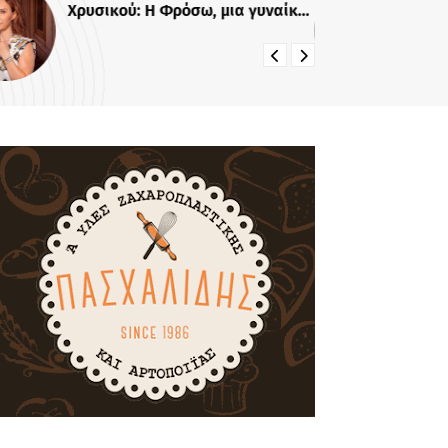
Χρυσικού: Η Φρόσω, μια γυναίκα
Πρ
γεμάτη αγάπη και δύναμη
Πο
δί