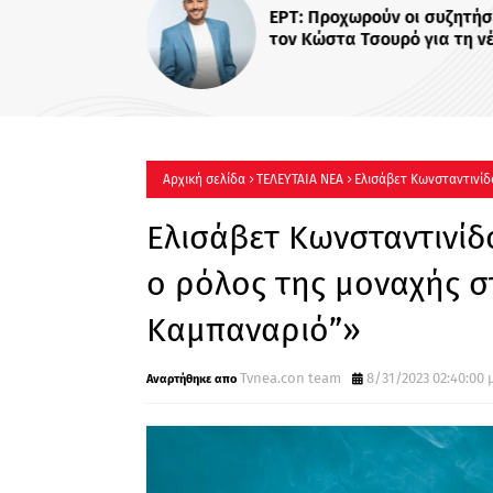
ΕΡΤ: Προχωρούν οι συζητήσ
τον Κώστα Τσουρό για τη ν
infotainment εκπομπή
Αρχική σελίδα
ΤΕΛΕΥΤΑΙΑ ΝΕΑ
Ελισάβετ Κωνσταντινίδ
Καμπαναριό”»
Ελισάβετ Κωνσταντινίδ
ο ρόλος της μοναχής σ
Καμπαναριό”»
Tvnea.con team
8/31/2023 02:40:00 μ