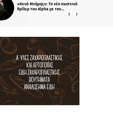
σκοτεινό
Νίκος Ρογκάκος: Η τηλεοπτική
συνύπαρξη με Λιβαθυνού και
Σίσκο και τα μαθήματα της
διαδρομής του