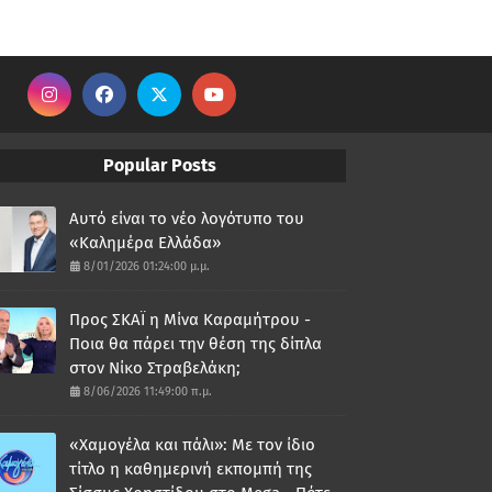
Popular Posts
Αυτό είναι το νέο λογότυπο του
«Καλημέρα Ελλάδα»
8/01/2026 01:24:00 μ.μ.
Προς ΣΚΑΪ η Μίνα Καραμήτρου -
Ποια θα πάρει την θέση της δίπλα
στον Νίκο Στραβελάκη;
8/06/2026 11:49:00 π.μ.
«Χαμογέλα και πάλι»: Με τον ίδιο
τίτλο η καθημερινή εκπομπή της