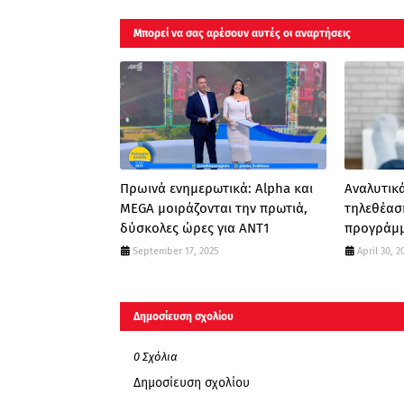
Μπορεί να σας αρέσουν αυτές οι αναρτήσεις
Πρωινά ενημερωτικά: Alpha και
Αναλυτικά
MEGA μοιράζονται την πρωτιά,
τηλεθέασ
δύσκολες ώρες για ΑΝΤ1
προγράμμ
September 17, 2025
April 30, 2
Δημοσίευση σχολίου
0 Σχόλια
Δημοσίευση σχολίου