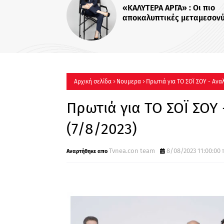
Για Σένα»: 
οικογένεια 
πιο δυνατοί
περισσότερο
Αρχική σελίδα
Νουμερα
Πρωτιά για ΤΟ ΣΟΪ ΣΟΥ - Ανα
Πρωτιά για ΤΟ ΣΟΪ ΣΟΥ
(7/8/2023)
Tvnea.con team
8/08/2023 11:00:00 