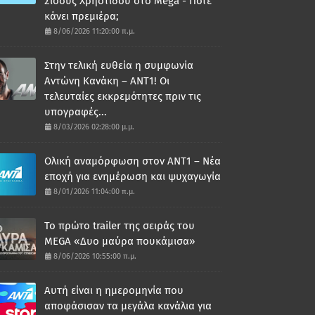
Σίσσυς Χρηστίδου στο Mega - Πότε
κάνει πρεμιέρα;
8/06/2026 11:20:00 π.μ.
Στην τελική ευθεία η συμφωνία
Αντώνη Κανάκη – ΑΝΤ1! Οι
τελευταίες εκκρεμότητες πριν τις
υπογραφές...
8/03/2026 02:28:00 μ.μ.
Ολική αναμόρφωση στον ΑΝΤ1 – Νέα
εποχή για ενημέρωση και ψυχαγωγία
8/01/2026 11:04:00 π.μ.
Το πρώτο trailer της σειράς του
MEGA «Δυο μαύρα πουκάμισα»
8/06/2026 10:55:00 π.μ.
Αυτή είναι η ημερομηνία που
αποφάσισαν τα μεγάλα κανάλια για