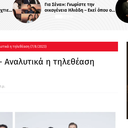
Γνωρίστε την
«Κενά Μνήμης»: Το νέο 
Ηλιάδη – Εκεί όπου οι
θρίλερ του Alpha με τον
 δεσμοί δοκιμάζονται
Βλαδίμηρο Κυριακίδη
 !
λυτικά η τηλεθέαση (7/8/2023)
 - Αναλυτικά η τηλεθέαση
π.μ.