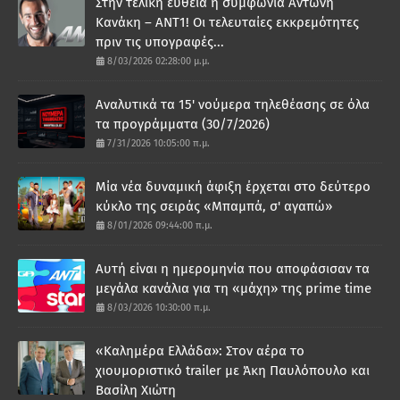
Στην τελική ευθεία η συμφωνία Αντώνη
Κανάκη – ΑΝΤ1! Οι τελευταίες εκκρεμότητες
πριν τις υπογραφές...
8/03/2026 02:28:00 μ.μ.
Αναλυτικά τα 15' νούμερα τηλεθέασης σε όλα
τα προγράμματα (30/7/2026)
7/31/2026 10:05:00 π.μ.
Μία νέα δυναμική άφιξη έρχεται στο δεύτερο
κύκλο της σειράς «Μπαμπά, σ' αγαπώ»
8/01/2026 09:44:00 π.μ.
Αυτή είναι η ημερομηνία που αποφάσισαν τα
μεγάλα κανάλια για τη «μάχη» της prime time
8/03/2026 10:30:00 π.μ.
«Καλημέρα Ελλάδα»: Στον αέρα το
χιουμοριστικό trailer με Άκη Παυλόπουλο και
Βασίλη Χιώτη