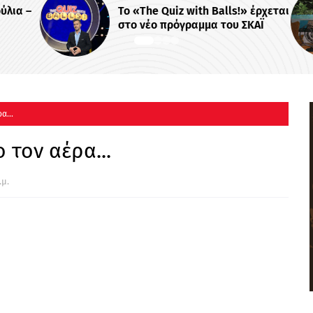
λια –
Το «The Quiz with Balls!» έρχεται
στο νέο πρόγραμμα του ΣΚΑΪ
α...
 τον αέρα...
.μ.