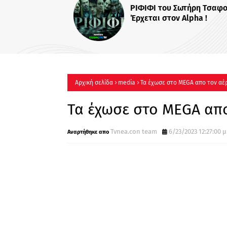
ΡΙΦΙΦΙ του Σωτήρη Τσαφού
Έρχεται στον Alpha !
Αρχική σελίδα
media
Τα έχωσε στο MEGA απο τον αέρ
Τα έχωσε στο MEGA απο
Tvnea.con team
6/23/2023 12:27:00 μ