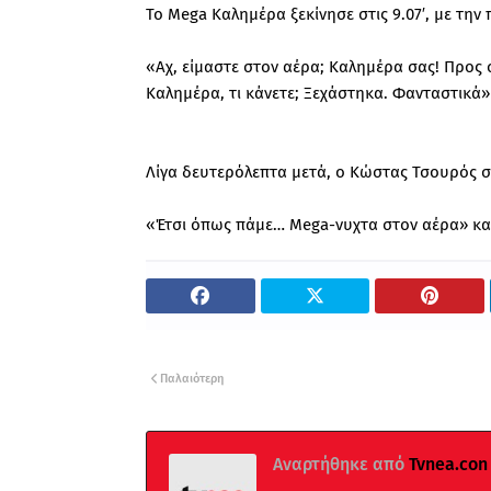
Το Mega Καλημέρα ξεκίνησε στις 9.07′, με την
«Αχ, είμαστε στον αέρα; Καλημέρα σας! Προς 
Καλημέρα, τι κάνετε; Ξεχάστηκα. Φανταστικά»
Λίγα δευτερόλεπτα μετά, ο Κώστας Τσουρός 
«Έτσι όπως πάμε… Mega-νυχτα στον αέρα» κα
Παλαιότερη
Αναρτήθηκε από
Tvnea.con