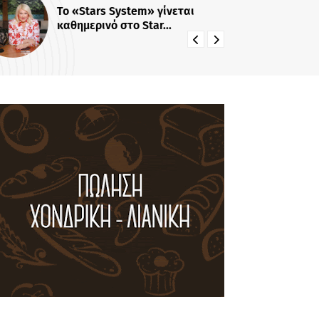
Το «Stars System» γίνεται
«Π
καθημερινό στο Star...
Πρ
22