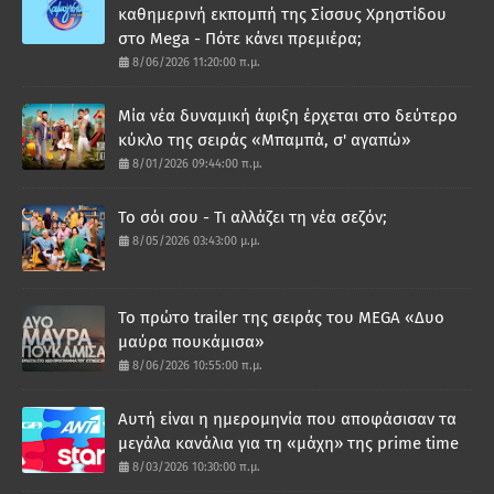
καθημερινή εκπομπή της Σίσσυς Χρηστίδου
στο Mega - Πότε κάνει πρεμιέρα;
8/06/2026 11:20:00 π.μ.
Μία νέα δυναμική άφιξη έρχεται στο δεύτερο
κύκλο της σειράς «Μπαμπά, σ' αγαπώ»
8/01/2026 09:44:00 π.μ.
Το σόι σου - Τι αλλάζει τη νέα σεζόν;
8/05/2026 03:43:00 μ.μ.
Το πρώτο trailer της σειράς του MEGA «Δυο
μαύρα πουκάμισα»
8/06/2026 10:55:00 π.μ.
Αυτή είναι η ημερομηνία που αποφάσισαν τα
μεγάλα κανάλια για τη «μάχη» της prime time
8/03/2026 10:30:00 π.μ.