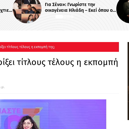
την
«Κενά Μνήμης»: Το νέο σκοτεινό
κεί όπου οι
θρίλερ του Alpha με τον
οκιμάζονται
Βλαδίμηρο Κυριακίδη
ρίξει τίτλους τέλους η εκπομπή της;
ρίξει τίτλους τέλους η εκπομπή
.μ.