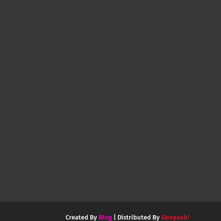
Created By
Blog
| Distributed By
Gooyaabi