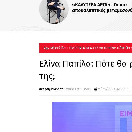
Για Σένα»: Γνωρίστε 
οικογένεια Ηλιάδη – Ε
πιο δυνατοί δεσμοί δ
περισσότερο !
Αρχική σελίδα
ΤΕΛΕΥΤΑΙΑ ΝΕΑ
Ελίνα Παπίλα: Πότε θα 
Ελίνα Παπίλα: Πότε θα 
της;
Tvnea.con team
5/26/2023 02:20:00 μ