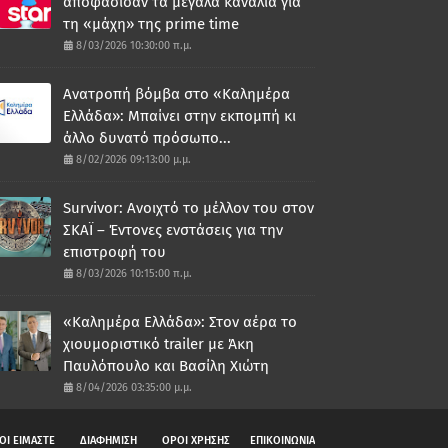
αποφάσισαν τα μεγάλα κανάλια για
τη «μάχη» της prime time
8/03/2026 10:30:00 π.μ.
Ανατροπή βόμβα στο «Καλημέρα
Ελλάδα»: Μπαίνει στην εκπομπή κι
άλλο δυνατό πρόσωπο...
8/02/2026 09:13:00 μ.μ.
Survivor: Ανοιχτό το μέλλον του στον
ΣΚΑΪ – Έντονες ενστάσεις για την
επιστροφή του
8/03/2026 10:15:00 π.μ.
«Καλημέρα Ελλάδα»: Στον αέρα το
χιουμοριστικό trailer με Άκη
Παυλόπουλο και Βασίλη Χιώτη
8/04/2026 03:35:00 μ.μ.
ΟΙ ΕΙΜΑΣΤΕ
ΔΙΑΦΗΜΙΣΗ
ΟΡΟΙ ΧΡΗΣΗΣ
ΕΠΙΚΟΙΝΩΝΙΑ