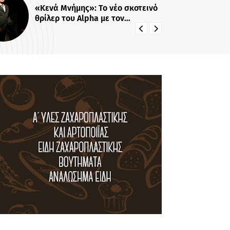
Νίκος Ρογκάκος: Η τηλεοπτική
συνύπαρξη με Λιβαθυνού και
Σίσκο και τα μαθήματα της
διαδρομής του