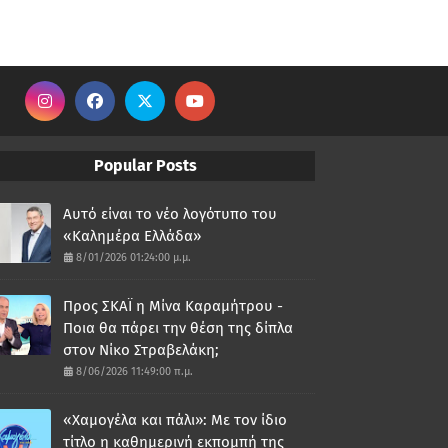
Popular Posts
Αυτό είναι το νέο λογότυπο του
«Καλημέρα Ελλάδα»
8/01/2026 01:24:00 μ.μ.
Προς ΣΚΑΪ η Μίνα Καραμήτρου -
Ποια θα πάρει την θέση της δίπλα
στον Νίκο Στραβελάκη;
8/06/2026 11:49:00 π.μ.
«Χαμογέλα και πάλι»: Με τον ίδιο
τίτλο η καθημερινή εκπομπή της