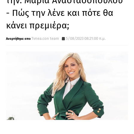
την. Μαρία Αναστασοπούλου
- Πώς την λένε και πότε θα
κάνει πρεμιέρα;
Tvnea.con team
5/08/2023 08:21:00 π.μ.