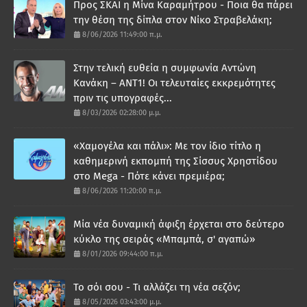
Προς ΣΚΑΪ η Μίνα Καραμήτρου - Ποια θα πάρει
την θέση της δίπλα στον Νίκο Στραβελάκη;
8/06/2026 11:49:00 π.μ.
Στην τελική ευθεία η συμφωνία Αντώνη
Κανάκη – ΑΝΤ1! Οι τελευταίες εκκρεμότητες
πριν τις υπογραφές...
8/03/2026 02:28:00 μ.μ.
«Χαμογέλα και πάλι»: Με τον ίδιο τίτλο η
καθημερινή εκπομπή της Σίσσυς Χρηστίδου
στο Mega - Πότε κάνει πρεμιέρα;
8/06/2026 11:20:00 π.μ.
Μία νέα δυναμική άφιξη έρχεται στο δεύτερο
κύκλο της σειράς «Μπαμπά, σ' αγαπώ»
8/01/2026 09:44:00 π.μ.
Το σόι σου - Τι αλλάζει τη νέα σεζόν;
8/05/2026 03:43:00 μ.μ.