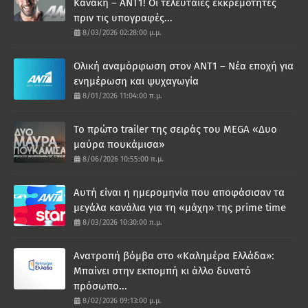
Κανάκη – ΑΝΤ1! Οι τελευταίες εκκρεμότητες
πριν τις υπογραφές...
8/03/2026 02:28:00 μ.μ.
Ολική αναμόρφωση στον ΑΝΤ1 – Νέα εποχή για
ενημέρωση και ψυχαγωγία
8/01/2026 11:04:00 π.μ.
Το πρώτο trailer της σειράς του MEGA «Δυο
μαύρα πουκάμισα»
8/06/2026 10:55:00 π.μ.
Αυτή είναι η ημερομηνία που αποφάσισαν τα
μεγάλα κανάλια για τη «μάχη» της prime time
8/03/2026 10:30:00 π.μ.
Ανατροπή βόμβα στο «Καλημέρα Ελλάδα»:
Μπαίνει στην εκπομπή κι άλλο δυνατό
πρόσωπο...
8/02/2026 09:13:00 μ.μ.