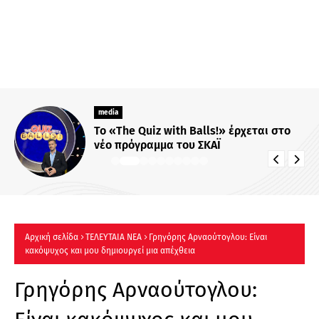
media
Το «The Quiz with Balls!» έρχεται στο
νέο πρόγραμμα του ΣΚΑΪ
Αρχική σελίδα
ΤΕΛΕΥΤΑΙΑ ΝΕΑ
Γρηγόρης Αρναούτογλου: Είναι
κακόψυχος και μου δημιουργεί μια απέχθεια
Γρηγόρης Αρναούτογλου: