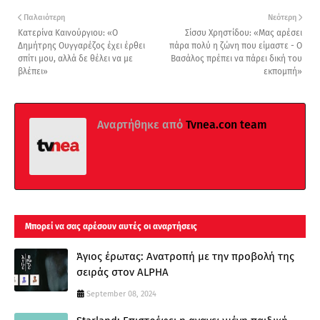
Παλαιότερη
Νεότερη
Κατερίνα Καινούργιου: «Ο
Σίσσυ Χρηστίδου: «Μας αρέσει
Δημήτρης Ουγγαρέζος έχει έρθει
πάρα πολύ η ζώνη που είμαστε - Ο
σπίτι μου, αλλά δε θέλει να με
Βασάλος πρέπει να πάρει δική του
βλέπει»
εκπομπή»
Αναρτήθηκε από
Tvnea.con team
Μπορεί να σας αρέσουν αυτές οι αναρτήσεις
Άγιος έρωτας: Ανατροπή με την προβολή της
σειράς στον ALPHA
September 08, 2024