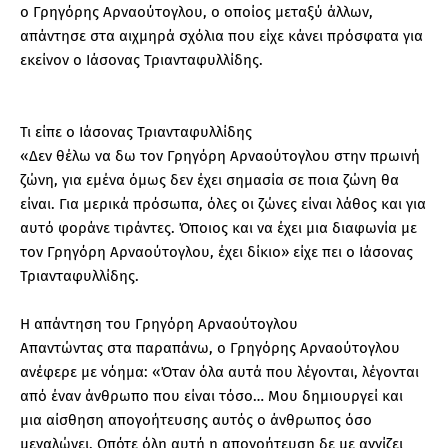
ο Γρηγόρης Αρναούτογλου, ο οποίος μεταξύ άλλων,
απάντησε στα αιχμηρά σχόλια που είχε κάνει πρόσφατα για
εκείνον ο Ιάσονας Τριανταφυλλίδης.
Τι είπε ο Ιάσονας Τριανταφυλλίδης
«Δεν θέλω να δω τον Γρηγόρη Αρναούτογλου στην πρωινή
ζώνη, για εμένα όμως δεν έχει σημασία σε ποια ζώνη θα
είναι. Για μερικά πρόσωπα, όλες οι ζώνες είναι λάθος και για
αυτό φοράνε τιράντες. Όποιος και να έχει μια διαφωνία με
τον Γρηγόρη Αρναούτογλου, έχει δίκιο» είχε πει ο Ιάσονας
Τριανταφυλλίδης.
Η απάντηση του Γρηγόρη Αρναούτογλου
Απαντώντας στα παραπάνω, ο Γρηγόρης Αρναούτογλου
ανέφερε με νόημα: «Όταν όλα αυτά που λέγονται, λέγονται
από έναν άνθρωπο που είναι τόσο… Μου δημιουργεί και
μια αίσθηση απογοήτευσης αυτός ο άνθρωπος όσο
μεγαλώνει. Οπότε όλη αυτή η απογοήτευση δε με αγγίζει