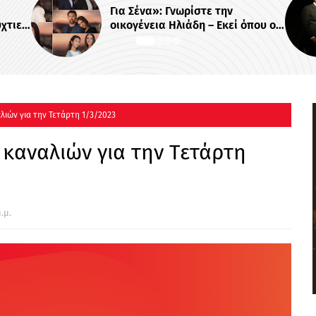
ωρίστε την
«Κενά Μνήμης»: Το νέο σκ
άδη – Εκεί όπου οι
θρίλερ του Alpha με τον
εσμοί δοκιμάζονται
Βλαδίμηρο Κυριακίδη
λιών για την Τετάρτη 1/3/2023
 καναλιών για την Τετάρτη
.μ.