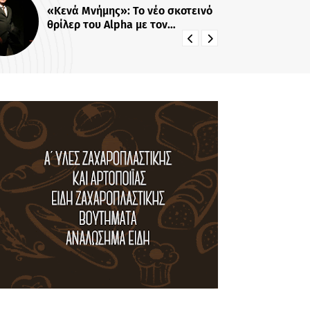
οτεινό
Νίκος Ρογκάκος: Η τηλεοπτική
συνύπαρξη με Λιβαθυνού και
Σίσκο και τα μαθήματα της
διαδρομής του