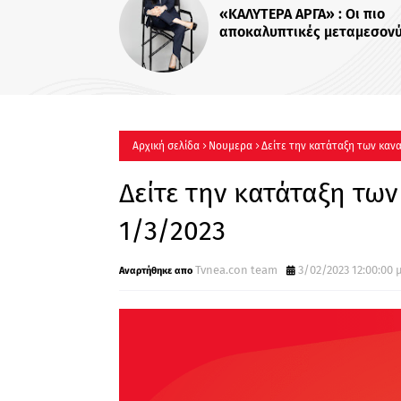
Για Σένα»: Γν
οικογένεια Ηλι
πιο δυνατοί δ
περισσότερο !
Αρχική σελίδα
Νουμερα
Δείτε την κατάταξη των κανα
Δείτε την κατάταξη των
1/3/2023
Tvnea.con team
3/02/2023 12:00:00 μ