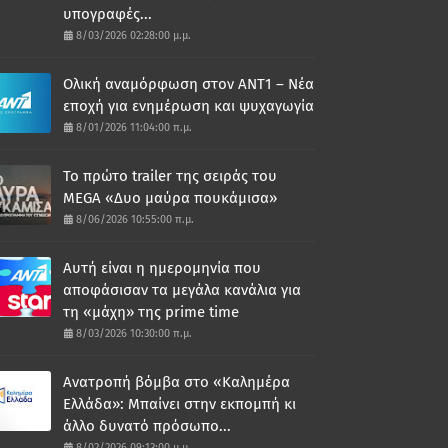
υπογραφές...
8/03/2026 02:28:00 μ.μ.
Ολική αναμόρφωση στον ΑΝΤ1 – Νέα
εποχή για ενημέρωση και ψυχαγωγία
8/01/2026 11:04:00 π.μ.
Το πρώτο trailer της σειράς του
MEGA «Δυο μαύρα πουκάμισα»
8/06/2026 10:55:00 π.μ.
Αυτή είναι η ημερομηνία που
αποφάσισαν τα μεγάλα κανάλια για
τη «μάχη» της prime time
8/03/2026 10:30:00 π.μ.
Ανατροπή βόμβα στο «Καλημέρα
Ελλάδα»: Μπαίνει στην εκπομπή κι
άλλο δυνατό πρόσωπο...
8/02/2026 09:13:00 μ.μ.