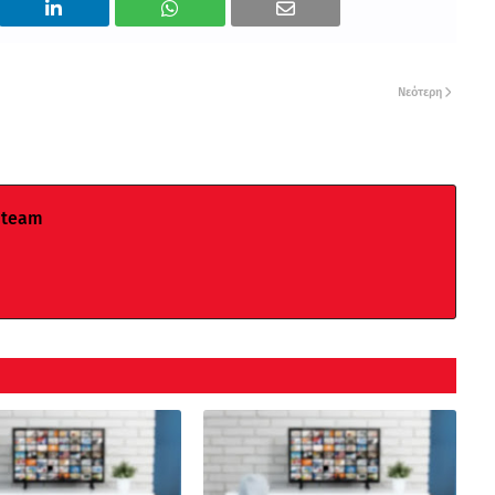
Νεότερη
 team