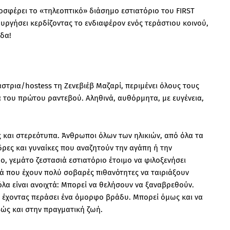
οσφέρει το «τηλεοπτικό» διάσημο εστιατόριο του FIRST
ουργήσει κερδίζοντας το ενδιαφέρον ενός τεράστιου κοινού,
άδα!
στρια/hostess τη Ζενεβιέβ Μαζαρί, περιμένει όλους τους
ία του πρώτου ραντεβού. Αληθινά, αυθόρμητα, με ευγένεια,
 και στερεότυπα. Άνθρωποι όλων των ηλικιών, από όλα τα
δρες και γυναίκες που αναζητούν την αγάπη ή την
, γεμάτο ζεστασιά εστιατόριο έτοιμο να φιλοξενήσει
ά που έχουν πολύ σοβαρές πιθανότητες να ταιριάξουν
όλα είναι ανοιχτά: Μπορεί να θελήσουν να ξαναβρεθούν.
ύν έχοντας περάσει ένα όμορφο βράδυ. Μπορεί όμως και να
βώς και στην πραγματική ζωή.