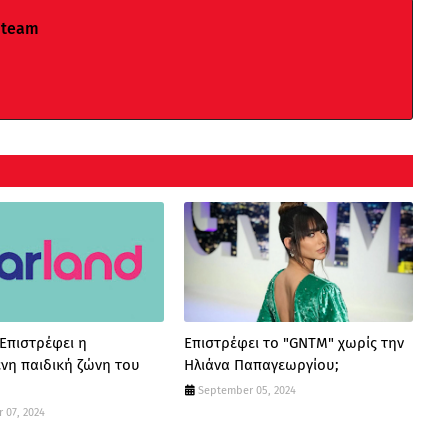
 team
 Επιστρέφει η
Επιστρέφει το "GNTM" χωρίς την
νη παιδική ζώνη του
Ηλιάνα Παπαγεωργίου;
September 05, 2024
 07, 2024