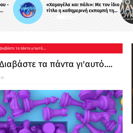
ε τον ίδιο
Το πρώτο trailer της σειράς του
πομπή της
MEGA «Δυο μαύρα πουκάμισα»
Mega -
 Διαβάστε τα πάντα γι'αυτό....
Διαβάστε τα πάντα γι'αυτό....
.μ.