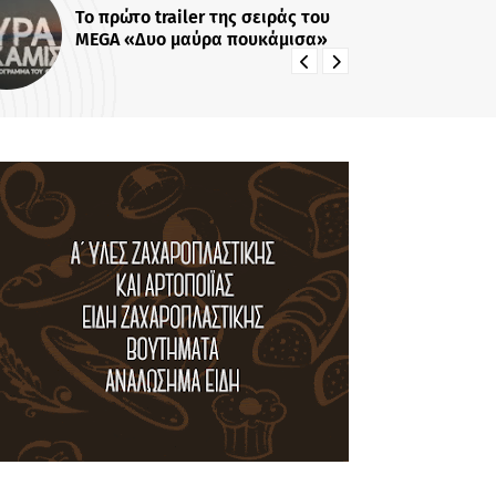
Επιστροφή-έκπληξη: Η Έλενα
Κατρίτση αναλαμβάνει νέα
εκπομπή - Σε αυτό το κανάλι θα
την δούμε