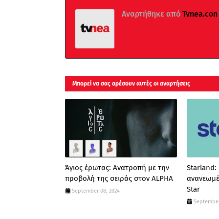
Αναρτήθηκε από
Tvnea.con
Μπορεί να σας αρέσουν αυτές οι αναρτήσεις
Άγιος έρωτας: Ανατροπή με την
Starland:
προβολή της σειράς στον ALPHA
ανανεωμέ
Star
September 08, 2024
September