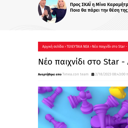
«Χαμογέλα και πάλι»: Μ
τίτλο η καθημερινή εκ
Σίσσυς Χρηστίδου στο 
Πότε κάνει πρεμιέρα;
Αρχική σελίδα
ΤΕΛΕΥΤΑΙΑ ΝΕΑ
Νέο παιχνίδι στο Star -
Νέο παιχνίδι στο Star - 
Tvnea.con team
2/18/2023 08:43:00 π