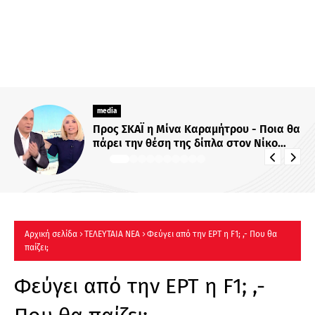
media
«Χαμογέλα και πάλι»: Με τον ίδιο τίτλο
η καθημερινή εκπομπή της Σίσσυς
Χρηστίδου στο Mega - Πότε κάνει
πρεμιέρα;
Αρχική σελίδα
ΤΕΛΕΥΤΑΙΑ ΝΕΑ
Φεύγει από την ΕΡΤ η F1; ,- Που θα
παίζει;
Φεύγει από την ΕΡΤ η F1; ,-