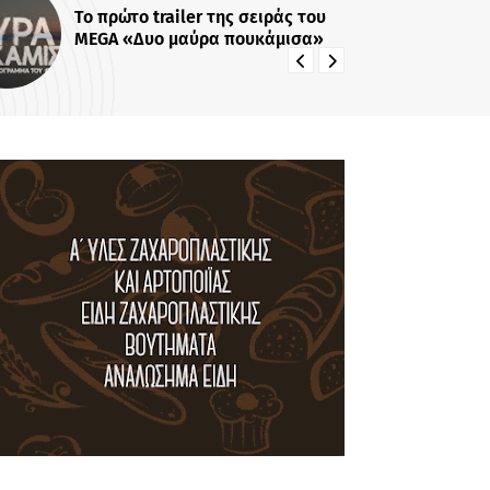
Επιστροφή-έκπληξη: Η Έλενα
Κατρίτση αναλαμβάνει νέα
εκπομπή - Σε αυτό το κανάλι θα
την δούμε