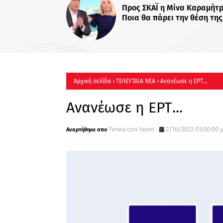
«Χαμογέλα και πάλι»
τίτλο η καθημερινή 
Σίσσυς Χρηστίδου στ
Πότε κάνει πρεμιέρα
Αρχική σελίδα
ΤΕΛΕΥΤΑΙΑ ΝΕΑ
Ανανέωσε η ΕΡΤ...
Ανανέωσε η ΕΡΤ...
Tvnea.con team
2/16/2023 03:00:00 μ