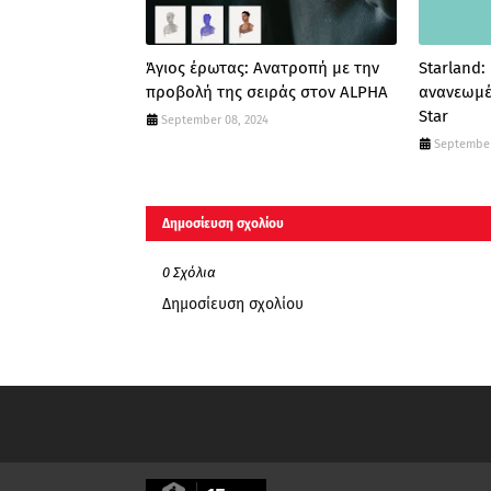
Άγιος έρωτας: Ανατροπή με την
Starland:
προβολή της σειράς στον ALPHA
ανανεωμέ
Star
September 08, 2024
September
Δημοσίευση σχολίου
0 Σχόλια
Δημοσίευση σχολίου