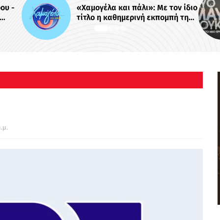
: Με τον ίδιο
Το πρώτο trailer της σειράς του
εκπομπή της
MEGA «Δυο μαύρα πουκάμισα»
ο Mega -
;
.μ.