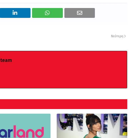
Νεότερη
 team