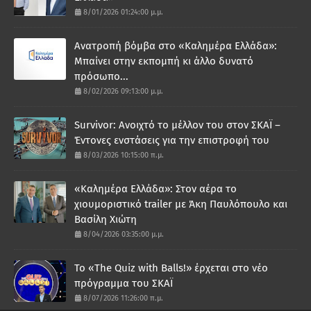
8/01/2026 01:24:00 μ.μ.
Ανατροπή βόμβα στο «Καλημέρα Ελλάδα»:
Μπαίνει στην εκπομπή κι άλλο δυνατό
πρόσωπο...
8/02/2026 09:13:00 μ.μ.
Survivor: Ανοιχτό το μέλλον του στον ΣΚΑΪ –
Έντονες ενστάσεις για την επιστροφή του
8/03/2026 10:15:00 π.μ.
«Καλημέρα Ελλάδα»: Στον αέρα το
χιουμοριστικό trailer με Άκη Παυλόπουλο και
Βασίλη Χιώτη
8/04/2026 03:35:00 μ.μ.
Το «The Quiz with Balls!» έρχεται στο νέο
πρόγραμμα του ΣΚΑΪ
8/07/2026 11:26:00 π.μ.