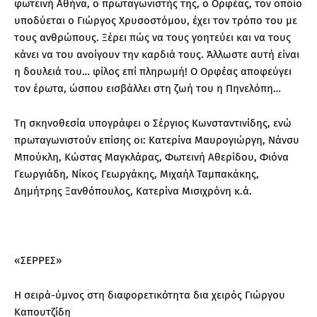
φωτεινή Αθήνα, ο πρωταγωνιστής της, ο Ορφέας, τον οποίο
υποδύεται ο Γιώργος Χρυσοστόμου, έχει τον τρόπο του με
τους ανθρώπους. Ξέρει πώς να τους γοητεύει και να τους
κάνει να του ανοίγουν την καρδιά τους. Άλλωστε αυτή είναι
η δουλειά του… φίλος επί πληρωμή! Ο Ορφέας αποφεύγει
τον έρωτα, ώσπου εισβάλλει στη ζωή του η Πηνελόπη…
Τη σκηνοθεσία υπογράφει ο Σέργιος Κωνσταντινίδης, ενώ
πρωταγωνιστούν επίσης οι: Κατερίνα Μαυρογιώργη, Νάνσυ
Μπούκλη, Κώστας Μαγκλάρας, Φωτεινή Αθερίδου, Φιόνα
Γεωργιάδη, Νίκος Γεωργάκης, Μιχαήλ Ταμπακάκης,
Δημήτρης Ξανθόπουλος, Κατερίνα Μισιχρόνη κ.ά.
«ΣΕΡΡΕΣ»
Η σειρά-ύμνος στη διαφορετικότητα δια χειρός Γιώργου
Καπουτζίδη