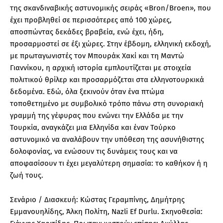
της σκανδιναβικής αστυνομικής σειράς «Bron/Broen», που
έχει προβληθεί σε περισσότερες από 100 χώρες,
αποσπώντας δεκάδες βραβεία, ενώ έχει, ήδη,
προσαρμοστεί σε έξι χώρες. Στην έβδομη, ελληνική εκδοχή,
με πρωταγωνιστές τον Μπουράκ Χακί και τη Μαντώ
Γιαννίκου, η αρχική ιστορία εμπλουτίζεται με στοιχεία
πολιτικού θρίλερ και προσαρμόζεται στα ελληνοτουρκικά
δεδομένα. Εδώ, όλα ξεκινούν όταν ένα πτώμα
τοποθετημένο με συμβολικό τρόπο πάνω στη συνοριακή
γραμμή της γέφυρας που ενώνει την Ελλάδα με την
Τουρκία, αναγκάζει μια Ελληνίδα και έναν Τούρκο
αστυνομικό να αναλάβουν την υπόθεση της ασυνήθιστης
δολοφονίας, να ενώσουν τις δυνάμεις τους και να
αποφασίσουν τι έχει μεγαλύτερη σημασία: το καθήκον ή η
ζωή τους.
Σενάριο / Διασκευή: Κώστας Γεραμπίνης, Δημήτρης
Εμμανουηλίδης, Άλκη Πολίτη, Nazli Ef Durlu. Σκηνοθεσία: