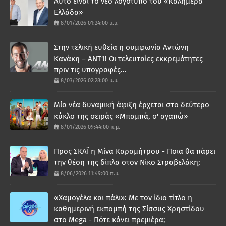
Αυτό είναι το νέο λογότυπο του «Καλημέρα
Ελλάδα»
8/01/2026 01:24:00 μ.μ.
Στην τελική ευθεία η συμφωνία Αντώνη
Κανάκη – ΑΝΤ1! Οι τελευταίες εκκρεμότητες
πριν τις υπογραφές...
8/03/2026 02:28:00 μ.μ.
Μία νέα δυναμική άφιξη έρχεται στο δεύτερο
κύκλο της σειράς «Μπαμπά, σ' αγαπώ»
8/01/2026 09:44:00 π.μ.
Προς ΣΚΑΪ η Μίνα Καραμήτρου - Ποια θα πάρει
την θέση της δίπλα στον Νίκο Στραβελάκη;
8/06/2026 11:49:00 π.μ.
«Χαμογέλα και πάλι»: Με τον ίδιο τίτλο η
καθημερινή εκπομπή της Σίσσυς Χρηστίδου
στο Mega - Πότε κάνει πρεμιέρα;