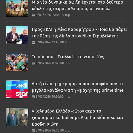
Μία νέα δυναμική άφιξη έρχεται στο δεύτερο
κύκλο της σειράς «Μπαμπά, σ' αγαπώ»
8/01/2026 09:44:00 π.μ.
Προς ΣΚΑΪ η Μίνα Καραμήτρου - Ποια θα πάρει
την θέση της δίπλα στον Νίκο Στραβελάκη;
8/06/2026 11:49:00 π.μ.
Το σόι σου - Τι αλλάζει τη νέα σεζόν;
8/05/2026 03:43:00 μ.μ.
Αυτή είναι η ημερομηνία που αποφάσισαν τα
μεγάλα κανάλια για τη «μάχη» της prime time
8/03/2026 10:30:00 π.μ.
«Καλημέρα Ελλάδα»: Στον αέρα το
χιουμοριστικό trailer με Άκη Παυλόπουλο και
Βασίλη Χιώτη
8/04/2026 03:35:00 μ.μ.