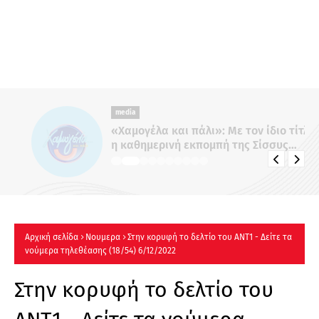
media
«Χαμογέλα και πάλι»: Με τον ίδιο τίτλο
η καθημερινή εκπομπή της Σίσσυς
Χρηστίδου στο Mega - Πότε κάνει
πρεμιέρα;
Αρχική σελίδα
Νουμερα
Στην κορυφή το δελτίο του ΑΝΤ1 - Δείτε τα
νούμερα τηλεθέασης (18/54) 6/12/2022
Στην κορυφή το δελτίο του