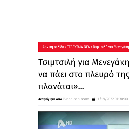
Αρχική σελίδα
ΤΕΛΕΥΤΑΙΑ ΝΕΑ
Τσιμτσιλή για Μενεγάκη
συμπαρουσιαστής, πλανάται»...
Τσιμτσιλή για Μενεγάκη
να πάει στο πλευρό τη
πλανάται»...
Tvnea.con team
11/18/2022 01:30:00 