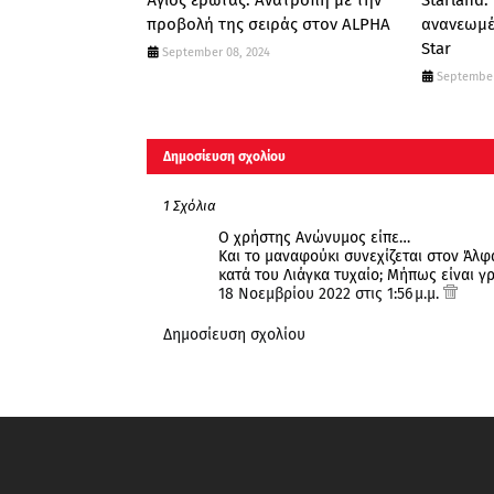
Άγιος έρωτας: Ανατροπή με την
Starland:
προβολή της σειράς στον ALPHA
ανανεωμέ
Star
September 08, 2024
September
Δημοσίευση σχολίου
1 Σχόλια
Ο χρήστης Ανώνυμος είπε…
Και το μαναφούκι συνεχίζεται στον Άλφ
κατά του Λιάγκα τυχαίο; Μήπως είναι γ
18 Νοεμβρίου 2022 στις 1:56 μ.μ.
Δημοσίευση σχολίου