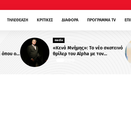
ΤΗΛΕΘΕΑΣΗ
ΚΡΙΤΙΚΕΣ
ΔΙΑΦΟΡΑ
ΠΡΟΓΡΑΜΜΑ TV
ΕΠ
media
«Κενά Μνήμης»: Το νέο σκοτεινό
ου οι
θρίλερ του Alpha με τον
ονται
Βλαδίμηρο Κυριακίδη