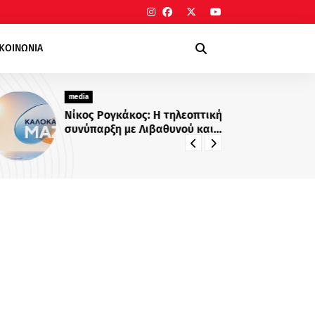
ΙΚΟΙΝΩΝΙΑ
media
me
Νίκος Ρογκάκος: Η τηλεοπτική
Νε
συνύπαρξη με Λιβαθυνού και
Σίσκο και τα μαθήματα της
διαδρομής του