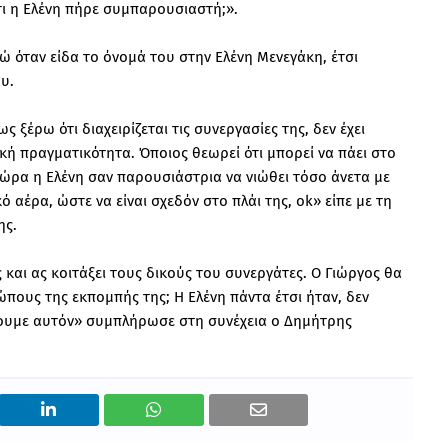
τι η Ελένη πήρε συμπαρουσιαστή;».
Εγώ όταν είδα το όνομά του στην Ελένη Μενεγάκη, έτσι
υ.
 ξέρω ότι διαχειρίζεται τις συνεργασίες της, δεν έχει
κή πραγματικότητα. Όποιος θεωρεί ότι μπορεί να πάει στο
ώρα η Ελένη σαν παρουσιάστρια να νιώθει τόσο άνετα με
 αέρα, ώστε να είναι σχεδόν στο πλάι της, ok» είπε με τη
ης.
 και ας κοιτάξει τους δικούς του συνεργάτες. Ο Γιώργος θα
ώπους της εκπομπής της; Η Ελένη πάντα έτσι ήταν, δεν
έρουμε αυτόν» συμπλήρωσε στη συνέχεια ο Δημήτρης