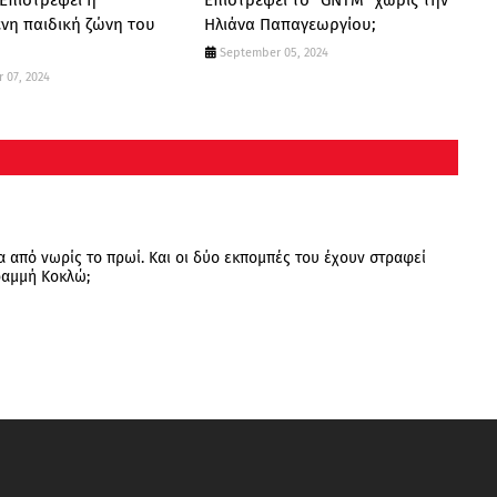
 Επιστρέφει η
Επιστρέφει το "GNTM" χωρίς την
νη παιδική ζώνη του
Ηλιάνα Παπαγεωργίου;
September 05, 2024
 07, 2024
α από νωρίς το πρωί. Και οι δύο εκπομπές του έχουν στραφεί
ραμμή Κοκλώ;