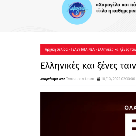
«Χαμογέλα και πάλι»: Με το
τίτλο η καθημερινή εκπομπ
Σίσσυς Χρηστίδου στο Mega
Πότε κάνει πρεμιέρα;
Αρχική σελίδα
ΤΕΛΕΥΤΑΙΑ ΝΕΑ
Ελληνικές και ξένες ται
Ελληνικές και ξένες ται
Tvnea.con team
10/10/2022 02:30:00 