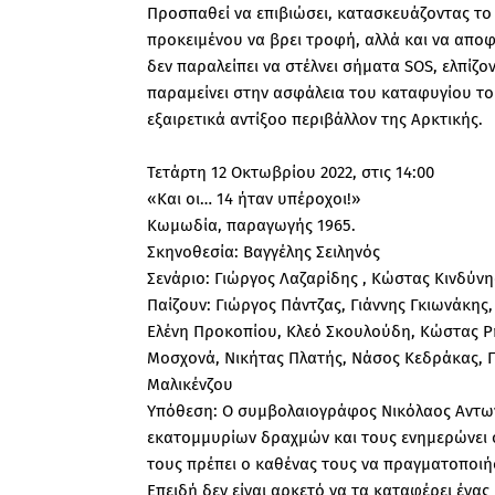
Προσπαθεί να επιβιώσει, κατασκευάζοντας το
προκειμένου να βρει τροφή, αλλά και να αποφ
δεν παραλείπει να στέλνει σήματα SOS, ελπίζ
παραμείνει στην ασφάλεια του καταφυγίου το
εξαιρετικά αντίξοο περιβάλλον της Αρκτικής.
Τετάρτη 12 Οκτωβρίου 2022, στις 14:00
«Και οι… 14 ήταν υπέροχοι!»
Κωμωδία, παραγωγής 1965.
Σκηνοθεσία: Βαγγέλης Σειληνός
Σενάριο: Γιώργος Λαζαρίδης , Κώστας Κινδύνη
Παίζουν: Γιώργος Πάντζας, Γιάννης Γκιωνάκης
Ελένη Προκοπίου, Κλεό Σκουλούδη, Κώστας Ρ
Μοσχονά, Νικήτας Πλατής, Νάσος Κεδράκας, Π
Μαλικένζου
Υπόθεση: Ο συμβολαιογράφος Νικόλαος Αντων
εκατομμυρίων δραχμών και τους ενημερώνει ό
τους πρέπει ο καθένας τους να πραγματοποιήσ
Επειδή δεν είναι αρκετό να τα καταφέρει ένας 