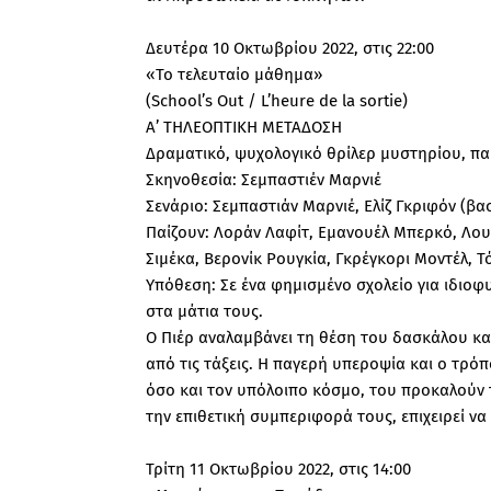
Δευτέρα 10 Οκτωβρίου 2022, στις 22:00
«Το τελευταίο μάθημα»
(School’s Out / L’heure de la sortie)
Α’ ΤΗΛΕΟΠΤΙΚΗ ΜΕΤΑΔΟΣΗ
Δραματικό, ψυχολογικό θρίλερ μυστηρίου, πα
Σκηνοθεσία: Σεμπαστιέν Μαρνιέ
Σενάριο: Σεμπαστιάν Μαρνιέ, Ελίζ Γκριφόν (β
Παίζουν: Λοράν Λαφίτ, Εμανουέλ Μπερκό, Λου
Σιμέκα, Βερονίκ Ρουγκία, Γκρέγκορι Μοντέλ, Τ
Υπόθεση: Σε ένα φημισμένο σχολείο για ιδιοφ
στα μάτια τους.
Ο Πιέρ αναλαμβάνει τη θέση του δασκάλου και
από τις τάξεις. Η παγερή υπεροψία και ο τρόπ
όσο και τον υπόλοιπο κόσμο, του προκαλούν 
την επιθετική συμπεριφορά τους, επιχειρεί να 
Τρίτη 11 Οκτωβρίου 2022, στις 14:00