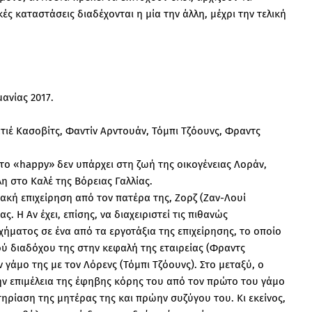
ές καταστάσεις διαδέχονται η μία την άλλη, μέχρι την τελική
ανίας 2017.
Ματιέ Κασοβίτς, Φαντίν Αρντουάν, Τόμπι Τζόουνς, Φραντς
 το «happy» δεν υπάρχει στη ζωή της οικογένειας Λοράν,
λη στο Καλέ της Βόρειας Γαλλίας.
ειακή επιχείρηση από τον πατέρα της, Ζορζ (Ζαν-Λουί
. Η Αν έχει, επίσης, να διαχειριστεί τις πιθανώς
χήματος σε ένα από τα εργοτάξια της επιχείρησης, το οποίο
κού διαδόχου της στην κεφαλή της εταιρείας (Φραντς
γάμο της με τον Λόρενς (Τόμπι Τζόουνς). Στο μεταξύ, ο
ην επιμέλεια της έφηβης κόρης του από τον πρώτο του γάμο
ρίαση της μητέρας της και πρώην συζύγου του. Κι εκείνος,