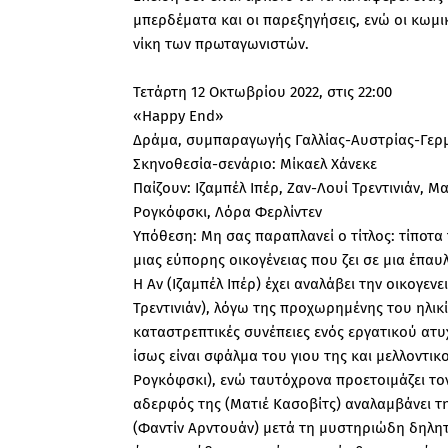
μπερδέματα και οι παρεξηγήσεις, ενώ οι κωμικ
νίκη των πρωταγωνιστών.
Τετάρτη 12 Οκτωβρίου 2022, στις 22:00
«Happy End»
Δράμα, συμπαραγωγής Γαλλίας-Αυστρίας-Γερμ
Σκηνοθεσία-σενάριο: Μίκαελ Χάνεκε
Παίζουν: Ιζαμπέλ Ιπέρ, Ζαν-Λουί Τρεντινιάν, 
Ρογκόφσκι, Λόρα Φερλίντεν
Υπόθεση: Μη σας παραπλανεί ο τίτλος: τίποτα
μιας εύπορης οικογένειας που ζει σε μια έπαυ
Η Αν (Ιζαμπέλ Ιπέρ) έχει αναλάβει την οικογεν
Τρεντινιάν), λόγω της προχωρημένης του ηλικίας
καταστρεπτικές συνέπειες ενός εργατικού ατυ
ίσως είναι σφάλμα του γιου της και μελλοντι
Ρογκόφσκι), ενώ ταυτόχρονα προετοιμάζει τον 
αδερφός της (Ματιέ Κασοβίτς) αναλαμβάνει τ
(Φαντίν Αρντουάν) μετά τη μυστηριώδη δηλητη