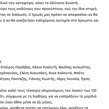
 δικό του καταφύγιο, κάνει τα αδύνατα-δυνατά,
ύγει τους κινδύνους που προκύπτουν, ενώ την ίδια στιγμή
οντας σε διάσωση. Ο ήρωάς μας πρέπει να αποφασίσει αν θα
υ ή αν θα αναζητήσει ενδεχόμενη σωτηρία στο άγνωστο και
ς
, Σταύρος Παράβας, Κάκια Αναλυτή, Βασίλης Αυλωνίτης,
ηγόπουλος, Ελένη Ανουσάκη, Άννα Καλουτά, Μπέτυ
έτρος Πανταζής, Γιάννης Κωστής, Χάρις Λουκέα, Έρση
ίου καλεί τους τέσσερις κληρονόμους του ποσού των 120
τι, σύμφωνα με τη διαθήκη, για να εισπράξουν το μερίδιό
ει έναν άθλο μέσα σε έξι μήνες.
μόνο, αντίθετα πρέπει να επιτύχουν όλοι, αρχίζουν τα