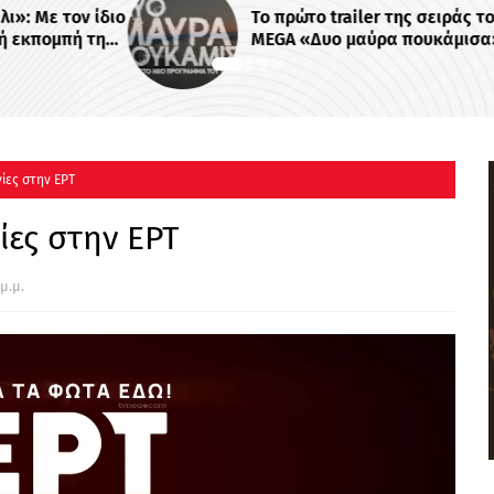
ν ίδιο
Το πρώτο trailer της σειράς του
ή της
MEGA «Δυο μαύρα πουκάμισα»
 -
νίες στην ΕΡΤ
νίες στην ΕΡΤ
μ.μ.