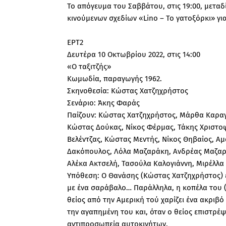
Το απόγευμα του Σαββάτου, στις 19:00, μεταδ
κινούμενων σχεδίων «Lino – Το γατοξόρκι» για
ΕΡΤ2
Δευτέρα 10 Οκτωβρίου 2022, στις 14:00
«Ο ταξιτζής»
Κωμωδία, παραγωγής 1962.
Σκηνοθεσία: Κώστας Χατζηχρήστος
Σενάριο: Άκης Φαράς
Παίζουν: Κώστας Χατζηχρήστος, Μάρθα Καραγ
Κώστας Δούκας, Νίκος Φέρμας, Τάκης Χριστο
Βελέντζας, Κώστας Μεντής, Νίκος Θηβαίος, Α
Δακόπουλος, Λόλα Μαζαράκη, Ανδρέας Μαζαρά
Αλέκα Ακτσελή, Τασούλα Καλογιάννη, Μιρέλλ
Υπόθεση: Ο Θανάσης (Κώστας Χατζηχρήστος) ε
με ένα σαράβαλο… Παράλληλα, η κοπέλα του (
θείος από την Αμερική τού χαρίζει ένα ακριβ
την αγαπημένη του και, όταν ο θείος επιστρέψ
αντιπροσωπεία αυτοκινήτων.