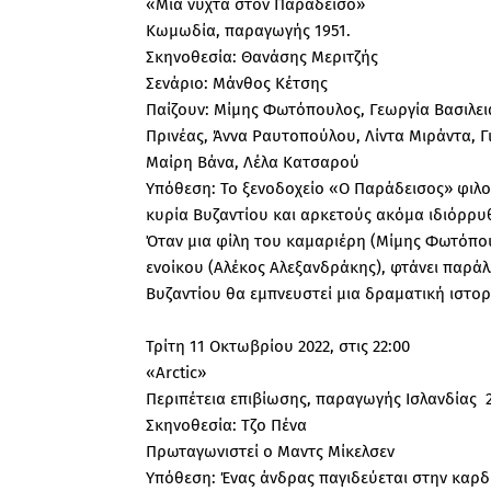
«Μια νύχτα στον Παράδεισο»
Κωμωδία, παραγωγής 1951.
Σκηνοθεσία: Θανάσης Μεριτζής
Σενάριο: Μάνθος Κέτσης
Παίζουν: Μίμης Φωτόπουλος, Γεωργία Βασιλει
Πρινέας, Άννα Ραυτοπούλου, Λίντα Μιράντα, Γ
Μαίρη Βάνα, Λέλα Κατσαρού
Υπόθεση: Το ξενοδοχείο «Ο Παράδεισος» φιλο
κυρία Βυζαντίου και αρκετούς ακόμα ιδιόρρυ
Όταν μια φίλη του καμαριέρη (Μίμης Φωτόπουλ
ενοίκου (Αλέκος Αλεξανδράκης), φτάνει παράλ
Βυζαντίου θα εμπνευστεί μια δραματική ιστορ
Τρίτη 11 Οκτωβρίου 2022, στις 22:00
«Arctic»
Περιπέτεια επιβίωσης, παραγωγής Ισλανδίας 2
Σκηνοθεσία: Τζο Πένα
Πρωταγωνιστεί ο Μαντς Μίκελσεν
Υπόθεση: Ένας άνδρας παγιδεύεται στην καρδ