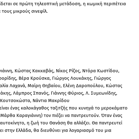
ίδεται σε πρώτη τηλεοπτική μετάδοση, η κωμική περιπέτεια
 τους μικρούς σινεφίλ.
ιάννη, Κώστας Κακκαβάς, Νίκος Ρίζος, Ντόρα Κωστίδου,
φορίδης, Βέρα Κρούσκα, Γιώργος Λουκάκης, Γιώργος
μαλία Λαχανά, Μαίρη Θηβαίου, Ελένη Δαροπούλου, Κώστας
κης, Λάμπρος Σπανός, Γιάννης Φύριος, Λ. Συμεωνίδης,
α Κουτσοκώστα, Νάντια Μακρίδου
ίναι ένας καλοκάγαθος ταξιτζής που κυνηγά το μεροκάματο
Μάρθα Καραγιάννη) τον πιέζει να παντρευτούν. Όταν ένας
ό αυτοκίνητο, η ζωή του Θανάση θα αλλάξει. Θα παντρευτεί
ει στην Ελλάδα, θα διευθύνει για λογαριασμό του μια