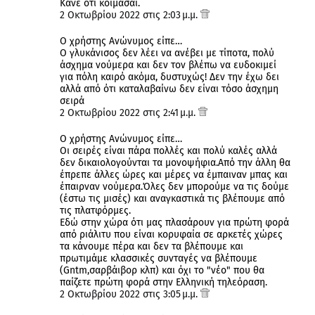
Κάνε ότι κοιμάσαι.
2 Οκτωβρίου 2022 στις 2:03 μ.μ.
Ο χρήστης Ανώνυμος είπε…
Ο γλυκάνισος δεν λέει να ανέβει με τίποτα, πολύ
άσχημα νούμερα και δεν τον βλέπω να ευδοκιμεί
για πόλη καιρό ακόμα, δυστυχώς! Δεν την έχω δει
αλλά από ότι καταλαβαίνω δεν είναι τόσο άσχημη
σειρά
2 Οκτωβρίου 2022 στις 2:41 μ.μ.
Ο χρήστης Ανώνυμος είπε…
Οι σειρές είναι πάρα πολλές και πολύ καλές αλλά
δεν δικαιολογούνται τα μονοψήφια.Από την άλλη θα
έπρεπε άλλες ώρες και μέρες να έμπαιναν μπας και
έπαιρναν νούμερα.Όλες δεν μπορούμε να τις δούμε
(έστω τις μισές) και αναγκαστικά τις βλέπουμε από
τις πλατφόρμες.
Εδώ στην χώρα ότι μας πλασάρουν για πρώτη φορά
από ριάλιτυ που είναι κορυφαία σε αρκετές χώρες
τα κάνουμε πέρα και δεν τα βλέπουμε και
πρωτιμάμε κλασσικές συνταγές να βλέπουμε
(Gntm,σαρβάιβορ κλπ) και όχι το "νέο" που θα
παίζετε πρώτη φορά στην Ελληνική τηλεόραση.
2 Οκτωβρίου 2022 στις 3:05 μ.μ.