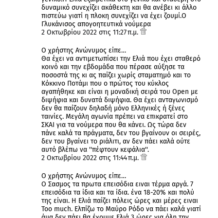
δυναμικό συνεχίζει ακάθεκτη και θα ανέβει κι άλλο
πιστεύω γιατί η πλοκη συνεχίζει να έχει ζουμί.Ο
Γλυκάνισος απογοητευτικά νούμερα
2 Οκτωβρίου 2022 στις 11:27 π.μ.
Ο χρήστης Ανώνυμος είπε…
Θα έχει να αντιμετωπίσει την Ελιά που έχει σταθερό
κοινό και την εβδομάδα που πέρασε αύξησε τα
ποσοστά της κι ας παίζει χωρίς σταματημό και το
Κόκκινο Ποτάμι που ο πρώτος του κύκλος
αγαπήθηκε και είναι η μοναδική σειρά του Open με
διψήφια και δυνατά διψήφια. Θα έχει ανταγωνισμό
δεν θα παίζουν δηλαδή μόνο Ελληνικές ή ξένες
ταινίες. Μεγάλη αγωνία πρέπει να επικρατεί στο
ΣΚΑΙ για τα νούμερα που θα κάνει. Ως τώρα δεν
πάνε καλά τα πράγματα, δεν του βγαίνουν οι σειρές,
δεν του βγαίνει το ριάλιτι, αν δεν πάει καλά ούτε
αυτό βλέπω να ''πέφτουν κεφάλια''.
2 Οκτωβρίου 2022 στις 11:44 π.μ.
Ο χρήστης Ανώνυμος είπε…
Ο Σασμος τα πρωτα επεισόδια ειναι τέρμα αργά. 7
επεισόδια τα ίδια και τα ίδια. ένα 18-20% και πολύ
της είναι. Η Ελιά παίζει πόλεις ώρες και μέρες ειναι
Too much. Ελπίζω το Μαύρο Ρόδο να πάει καλά γιατί
άμα δεν πάει θα έχουμε Ελιά 3 ώρες για όλη την