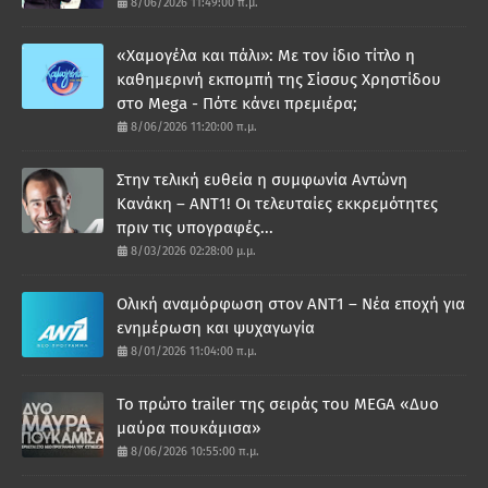
8/06/2026 11:49:00 π.μ.
«Χαμογέλα και πάλι»: Με τον ίδιο τίτλο η
καθημερινή εκπομπή της Σίσσυς Χρηστίδου
στο Mega - Πότε κάνει πρεμιέρα;
8/06/2026 11:20:00 π.μ.
Στην τελική ευθεία η συμφωνία Αντώνη
Κανάκη – ΑΝΤ1! Οι τελευταίες εκκρεμότητες
πριν τις υπογραφές...
8/03/2026 02:28:00 μ.μ.
Ολική αναμόρφωση στον ΑΝΤ1 – Νέα εποχή για
ενημέρωση και ψυχαγωγία
8/01/2026 11:04:00 π.μ.
Το πρώτο trailer της σειράς του MEGA «Δυο
μαύρα πουκάμισα»
8/06/2026 10:55:00 π.μ.