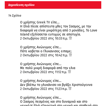
Δημοσίευση σχολίου
14 Σχόλια
Ο χρήστης
Greek TV
είπε…
Η Ελιά πίεσε απίστευτα χθες τον Σασμος, με την
διαφορά να είναι μικρότερη από 3 μονάδες. Το Love
Island εξελίσσεται ευτυχώς σε αποτυχία.
2 Οκτωβρίου 2022 στις 10:33 π.μ.
Ο χρήστης Ανώνυμος είπε…
Πότε κοβεται ο Γλυκανισος ειπαμε;
2 Οκτωβρίου 2022 στις 10:42 π.μ.
Ο χρήστης Ανώνυμος είπε…
Με πολύ μικρή διαφορά από την ελια
2 Οκτωβρίου 2022 στις 11:12 π.μ.
Ο χρήστης Ανώνυμος είπε…
Δεν βλέπω το γλυκάνισο να βγάζει Χριστούγεννα
2 Οκτωβρίου 2022 στις 11:23 π.μ.
Ο χρήστης Ανώνυμος είπε…
Ο Σασμος πεσμένος και στο δυναμικό και στο
γενικό.Η Ελιά εξαιρετικά στο γενικό και σταθερή στο