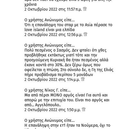
χρόνια
2 Οκτωβρίου 2022 στις 11:57 π.μ.
Ο χρήστης Ανώνυμος είπε…
Ότι η επανάληψη του σταρ με το Asia πέρασε το
love island είναι μια ελπίδα
2 Οκτωβρίου 2022 στις 12:56 μ.μ.
Ο χρήστης Ανώνυμος είπε…
Πολύ πεσμένος ο Σασμός. Δεν φταίει ότι χθες
προβλήθηκε εκτάκτως γιατί τότε και την
προηγούμενη Κυριακή θα ήταν πεσμένος αλλά
έκανε κοντά στο 30%. Δεν ξέρω όμως που
οφείλεται η πτώση. Στο σύνολο δε, η Γη της Ελιάς
πήρε προβάδισμα περίπου 5 μονάδων
2 Οκτωβρίου 2022 στις 1:14 μ.μ.
Ο χρήστης
Νίκος Γ.
είπε…
Mα από πέρσι ΜΟΝΟ αργός είναι! Για αυτό και
απορώ με την επιτυχία του. Είναι πιο αργός και
από... Αγγελόπουλο..
2 Οκτωβρίου 2022 στις 1:50 μ.μ.
Ο χρήστης Ανώνυμος είπε…
Η επανάληψη στην ετ1 ήταν τα Νούμερα, όχι το