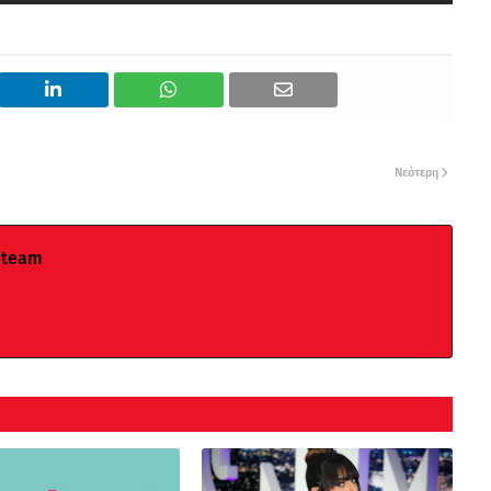
Νεότερη
 team