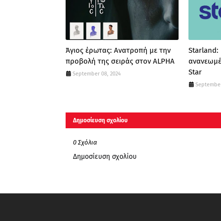
Άγιος έρωτας: Ανατροπή με την
Starland:
προβολή της σειράς στον ALPHA
ανανεωμέ
Star
September 08, 2024
September
Δημοσίευση σχολίου
0 Σχόλια
Δημοσίευση σχολίου