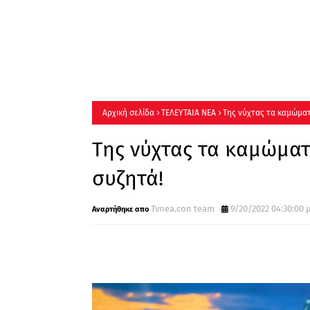
Αρχική σελίδα
ΤΕΛΕΥΤΑΙΑ ΝΕΑ
Της νύχτας τα καμώματ
Της νύχτας τα καμώματ
συζητά!
Tvnea.con team
9/20/2022 04:30:00 μ