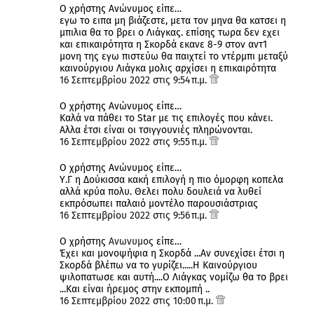
Ο χρήστης Ανώνυμος είπε…
εγω το ειπα μη βιάζεστε, μετα τον μηνα θα κατσει η
μπιλια θα το βρει ο Λιάγκας. επίσης τωρα δεν εχει
και επικαιρότητα η Σκορδά εκανε 8-9 στον αντ1
μονη της εγω πιστεύω θα παιχτεί το ντέρμπι μεταξύ
καινούργιου Λιάγκα μολις αρχίσει η επικαιρότητα
16 Σεπτεμβρίου 2022 στις 9:54 π.μ.
Ο χρήστης Ανώνυμος είπε…
Καλά να πάθει το Star με τις επιλογές που κάνει.
Αλλα έτσι είναι οι τσιγγουνιές πληρώνονται.
16 Σεπτεμβρίου 2022 στις 9:55 π.μ.
Ο χρήστης Ανώνυμος είπε…
Υ.Γ η Δούκισσα κακή επιλογή η πιο όμορφη κοπελα
αλλά κρύα πολυ. Θελει πολυ δουλειά να λυθεί
εκπρόσωπει παλαιό μοντέλο παρουσιάστριας
16 Σεπτεμβρίου 2022 στις 9:56 π.μ.
Ο χρήστης
Ανωνυμος
είπε…
Έχει και μονοψήφια η Σκορδά ...Αν συνεχίσει έτσι η
Σκορδά βλέπω να το γυρίζει.....Η Καινούργιου
ψιλοπατωσε και αυτή....Ο Λιάγκας νομίζω θα το βρει
...Και είναι ήρεμος στην εκπομπή ..
16 Σεπτεμβρίου 2022 στις 10:00 π.μ.