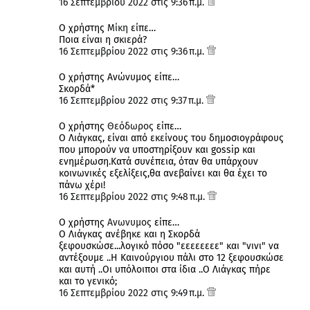
16 Σεπτεμβρίου 2022 στις 9:36 π.μ.
Ο χρήστης
Μίκη
είπε…
Ποια είναι η σκιερά?
16 Σεπτεμβρίου 2022 στις 9:36 π.μ.
Ο χρήστης Ανώνυμος είπε…
Σκορδά*
16 Σεπτεμβρίου 2022 στις 9:37 π.μ.
Ο χρήστης
Θεόδωρος
είπε…
Ο Λιάγκας, είναι από εκείνους του δημοσιογράφους
που μπορούν να υποστηρίξουν και gossip και
ενημέρωση.Κατά συνέπεια, όταν θα υπάρχουν
κοινωνικές εξελίξεις,θα ανεβαίνει και θα έχει το
πάνω χέρι!
16 Σεπτεμβρίου 2022 στις 9:48 π.μ.
Ο χρήστης
Ανωνυμος
είπε…
Ο Λιάγκας ανέβηκε και η Σκορδά
ξεφουσκώσε...λογικό πόσο "εεεεεεεε" και "νινι" να
αντέξουμε ..Η Καινούργιου πάλι στο 12 ξεφουσκώσε
και αυτή ..Οι υπόλοιποι στα ίδια ..Ο Λιάγκας πήρε
και το γενικό;
16 Σεπτεμβρίου 2022 στις 9:49 π.μ.