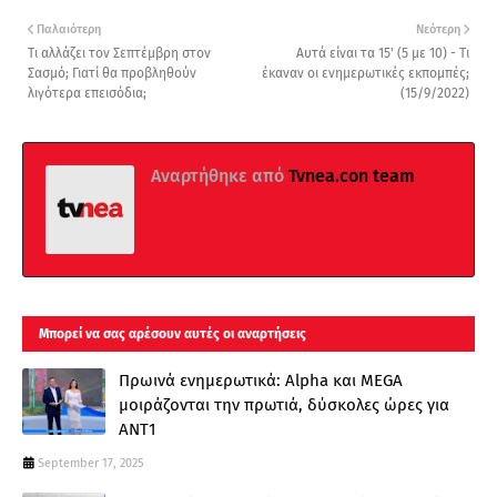
Παλαιότερη
Νεότερη
Τι αλλάζει τον Σεπτέμβρη στον
Αυτά είναι τα 15' (5 με 10) - Τι
Σασμό; Γιατί θα προβληθούν
έκαναν οι ενημερωτικές εκπομπές;
λιγότερα επεισόδια;
(15/9/2022)
Αναρτήθηκε από
Tvnea.con team
Μπορεί να σας αρέσουν αυτές οι αναρτήσεις
Πρωινά ενημερωτικά: Alpha και MEGA
μοιράζονται την πρωτιά, δύσκολες ώρες για
ΑΝΤ1
September 17, 2025