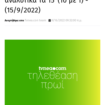
αναλυτικά τα 15' (10 με 1) -
(15/9/2022)
Tvnea.con team
9/16/2022 09:32:00 π.μ.