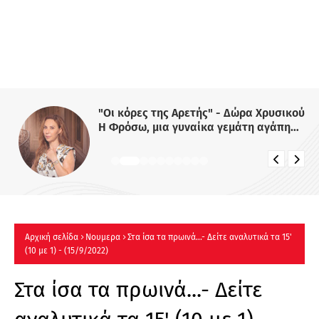
"Οι κόρες της Αρετής" - Δώρα Χρυσικού:
Η Φρόσω, μια γυναίκα γεμάτη αγάπη
και δύναμη
Αρχική σελίδα
Νουμερα
Στα ίσα τα πρωινά...- Δείτε αναλυτικά τα 15'
(10 με 1) - (15/9/2022)
Στα ίσα τα πρωινά...- Δείτε