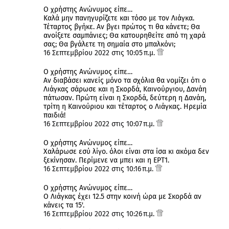
Ο χρήστης Ανώνυμος είπε…
Καλά μην πανηγυρίζετε και τόσο με τον Λιάγκα.
Τέταρτος βγήκε. Αν βγει πρώτος τι θα κάνετε; Θα
ανοίξετε σαμπάνιες; Θα κατουρηθείτε από τη χαρά
σας; Θα βγάλετε τη σημαία στο μπαλκόνι;
16 Σεπτεμβρίου 2022 στις 10:05 π.μ.
Ο χρήστης Ανώνυμος είπε…
Αν διαβάσει κανείς μόνο τα σχόλια θα νομίζει ότι ο
Λιάγκας σάρωσε και η Σκορδά, Καινούργιου, Δανάη
πάτωσαν. Πρώτη είναι η Σκορδά, δεύτερη η Δανάη,
τρίτη η Καινούριου και τέταρτος ο Λιάγκας. Ηρεμία
παιδιά!
16 Σεπτεμβρίου 2022 στις 10:07 π.μ.
Ο χρήστης Ανώνυμος είπε…
Χαλάρωσε εσύ λίγο. όλοι είναι στα ίσα κι ακόμα δεν
ξεκίνησαν. Περίμενε να μπει και η ΕΡΤ1.
16 Σεπτεμβρίου 2022 στις 10:16 π.μ.
Ο χρήστης Ανώνυμος είπε…
Ο Λιάγκας έχει 12.5 στην κοινή ώρα με Σκορδά αν
κάνεις τα 15'.
16 Σεπτεμβρίου 2022 στις 10:26 π.μ.