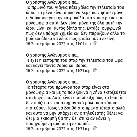
Ο χρήστης Ανώνυμος είπε…
Το πρωινό του Λιάγκα πάει χάλια την τελευταία του
ώρα. Για μένα είναι άδικο να λέμε πως φταίει μόνο
η Δούκισσα για την κατρακύλα στα νούμερα και τα
μονοψήφια αυτά. Δεν είναι μόνη της όλη αυτή την
ώρα. Είναι και αυτός δίπλα της. Εντάξει συμφωνώ
πως δεν υπάρχει χημεία και δεν ταιριάζουν αλλά το
βρίσκω άδικο να λέμε πως φταίει μόνο εκείνη.
16 Σεπτεμβρίου 2022 στις 11:07 π.μ.
Ο χρήστης Ανώνυμος είπε…
Τι εχει η εκπομπη του σταρ την τελευταια του ωρα
και κανει παντα 2αρια και 3αρια;
16 Σεπτεμβρίου 2022 στις 11:21 π.μ.
Ο χρήστης Ανώνυμος είπε…
Το τέταρτα του πρωινού του σταρ είναι στα
μονοψήφια και με το που ξεκινά η Ζήνα εκτοξεύεται
στα διψήφια. Αυτή είναι η απόδειξη πως το lead in
δεν παίζει τον τόσο σημαντικό ρόλο που κάποιοι
πιστεύουν. Ίσως να βοηθά στο πρώτο τέταρτο αλλά
και αυτό να μην υπάρχει αν ο τηλεθεατής θέλει να
δει μια εκπομπή θα την δει ότι κι αν κάνει η
προηγούμενη από αυτή εκπομπή.
16 Σεπτεμβρίου 2022 στις 11:31 π.μ.