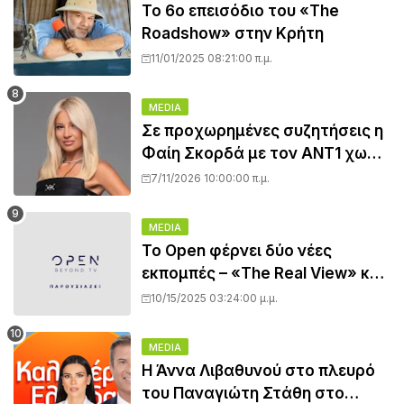
Το 6ο επεισόδιο του «The
Roadshow» στην Κρήτη
11/01/2025 08:21:00 π.μ.
MEDIA
Σε προχωρημένες συζητήσεις η
Φαίη Σκορδά με τον ΑΝΤ1 χωρίς
συμφωνία... - Όλο το ρεπορτάζ
7/11/2026 10:00:00 π.μ.
MEDIA
Το Open φέρνει δύο νέες
εκπομπές – «The Real View» και
«Ώρα για TV» κάνουν πρεμιέρα
10/15/2025 03:24:00 μ.μ.
- Όλο το ρεπορτάζ
MEDIA
Η Άννα Λιβαθυνού στο πλευρό
του Παναγιώτη Στάθη στο