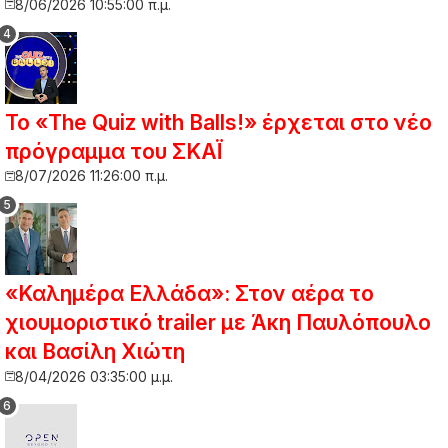
8/06/2026 10:55:00 π.μ.
Το «The Quiz with Balls!» έρχεται στο νέο
πρόγραμμα του ΣΚΑΪ
8/07/2026 11:26:00 π.μ.
«Καλημέρα Ελλάδα»: Στον αέρα το
χιουμοριστικό trailer με Άκη Παυλόπουλο
και Βασίλη Χιώτη
8/04/2026 03:35:00 μ.μ.