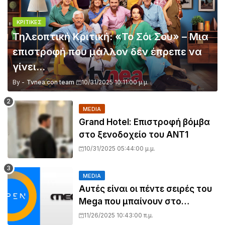
ΚΡΙΤΙΚΈΣ
Τηλεοπτική Κριτική: «Το Σόι Σου» – Μια
επιστροφή που μάλλον δεν έπρεπε να
γίνει...
By -
Tvnea.con team
10/31/2025 10:11:00 μ.μ.
MEDIA
Grand Hotel: Επιστροφή βόμβα
στο ξενοδοχείο του ΑΝΤ1
10/31/2025 05:44:00 μ.μ.
MEDIA
Αυτές είναι οι πέντε σειρές του
Mega που μπαίνουν στο
πρόγραμμα του OPEN
11/26/2025 10:43:00 π.μ.