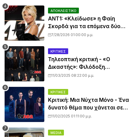
ΑΠΟΚΛΕΙΣΤΙΚΟ
ANT1: «Κλείδωσε» η Φαίη
Σκορδά για τα επόμενα δύο
χρόνια – Θα μπει στο
7/28/2026 01:00:00 μ.μ.
καθημερινό πρόγραμμα;
ΚΡΙΤΙΚΈΣ
Τηλεοπτική κριτική - «Ο
Δικαστής»: Φιλόδοξη
παραγωγή με κύρος, αλλά
11/03/2025 08:22:00 μ.μ.
μέτριο ξεκίνημα
ΚΡΙΤΙΚΈΣ
Κριτική: Μια Νύχτα Μόνο - Ένα
δυνατό θέμα που χάνεται σε
αργό ρυθμό και προβλέψιμες
11/02/2025 01:11:00 μ.μ.
εξελίξεις...
MEDIA